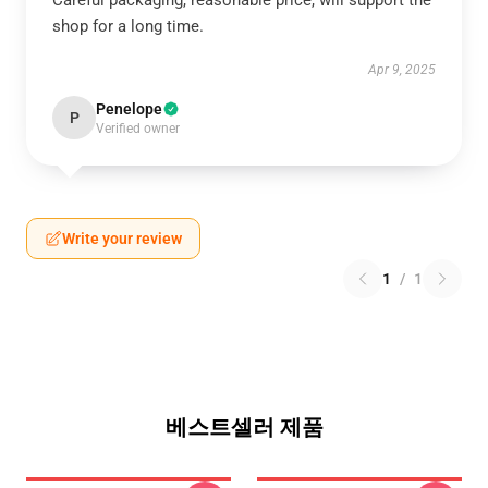
Careful packaging, reasonable price, will support the
shop for a long time.
Apr 9, 2025
Penelope
P
Verified owner
Write your review
1
/
1
베스트셀러 제품