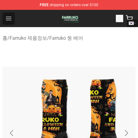
FREE
shipping on orders over $100
Farruko Shop - Official Farruko Merchandise Store
Open menu
홈
/
Farruko 제품정보
/
Farruko 뚱 베어