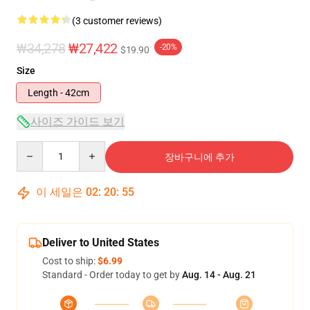
(3 customer reviews)
₩34,278
₩27,422
-20%
$19.90
Size
Length - 42cm
사이즈 가이드 보기
Quantity
장바구니에 추가
이 세일은
02
:
20
:
54
Deliver to United States
Cost to ship:
$6.99
Standard - Order today to get by
Aug. 14 - Aug. 21