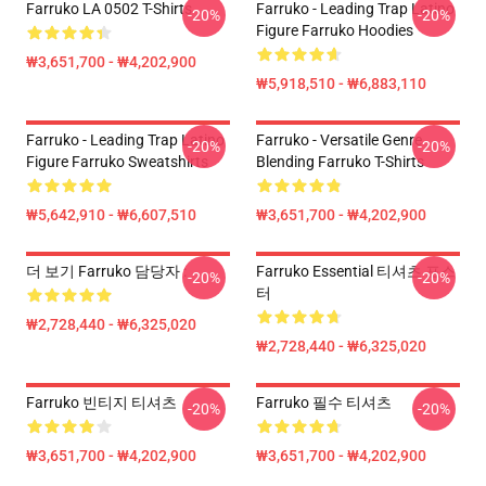
Farruko LA 0502 T-Shirts
Farruko - Leading Trap Latino
-20%
-20%
Figure Farruko Hoodies
₩3,651,700 - ₩4,202,900
₩5,918,510 - ₩6,883,110
Farruko - Leading Trap Latino
Farruko - Versatile Genre
-20%
-20%
Figure Farruko Sweatshirts
Blending Farruko T-Shirts
₩5,642,910 - ₩6,607,510
₩3,651,700 - ₩4,202,900
더 보기 Farruko 담당자 :
Farruko Essential 티셔츠 포스
-20%
-20%
터
₩2,728,440 - ₩6,325,020
₩2,728,440 - ₩6,325,020
Farruko 빈티지 티셔츠
Farruko 필수 티셔츠
-20%
-20%
₩3,651,700 - ₩4,202,900
₩3,651,700 - ₩4,202,900