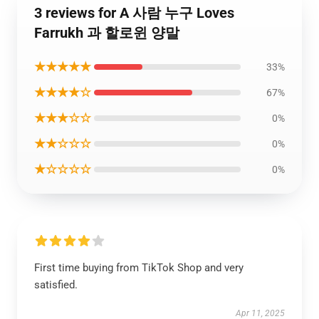
3 reviews for A 사람 누구 Loves
Farrukh 과 할로윈 양말
★★★★★
33%
★★★★☆
67%
★★★☆☆
0%
★★☆☆☆
0%
★☆☆☆☆
0%
First time buying from TikTok Shop and very
satisfied.
Apr 11, 2025