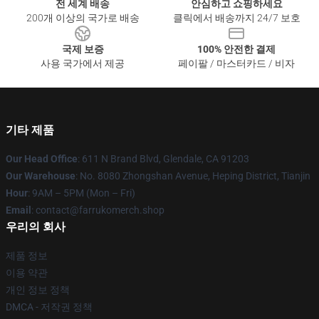
전 세계 배송
안심하고 쇼핑하세요
200개 이상의 국가로 배송
클릭에서 배송까지 24/7 보호
국제 보증
100% 안전한 결제
사용 국가에서 제공
페이팔 / 마스터카드 / 비자
기타 제품
Our Head Office
: 611 N Brand Blvd, Glendale, CA 91203
Our Warehouse
: No. 8080 Zhongshan Avenue, Heping District, Tianjin
Hour
: 9AM – 5PM (Mon – Fri)
Email
: contact@farrukomerch.shop
우리의 회사
제품 정보
이용 약관
개인 정보 정책
DMCA - 저작권 정책