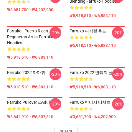
Blending Farruko Hoodies
₩3,651,700 - ₩4,202,900
₩5,918,510 - ₩6,883,110
Farruko - Puerto Rican
Farruko 디지털 후드
-20%
-20%
Reggaeton Artist Farruko
Hoodies
₩5,918,510 - ₩6,883,110
₩5,918,510 - ₩6,883,110
Farruko 2022 까마귀
Farruko 2022 빈티지 풀 오버
-20%
-20%
₩5,918,510 - ₩6,883,110
₩5,918,510 - ₩6,883,110
Farruko Pullover 스웨터
Farruko 빈티지 티셔츠
-20%
-20%
₩5,642,910 - ₩6,607,510
₩3,651,700 - ₩4,202,900
더 보기