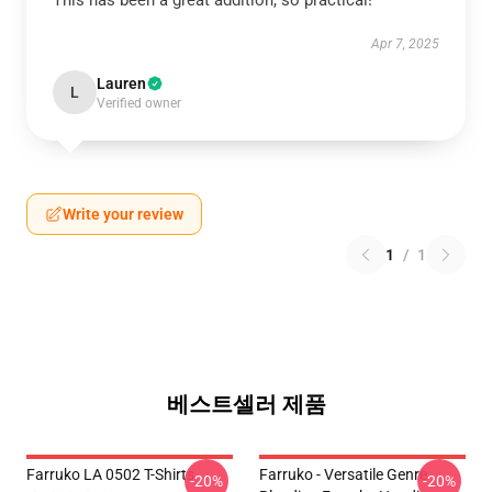
This has been a great addition, so practical!
Apr 7, 2025
Lauren
L
Verified owner
Write your review
1
/
1
베스트셀러 제품
Farruko LA 0502 T-Shirts
Farruko - Versatile Genre
-20%
-20%