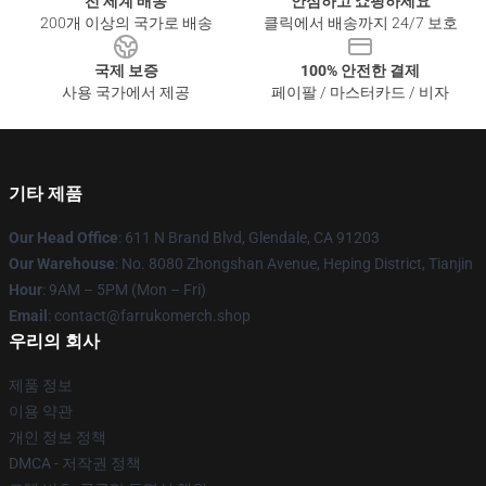
전 세계 배송
안심하고 쇼핑하세요
200개 이상의 국가로 배송
클릭에서 배송까지 24/7 보호
국제 보증
100% 안전한 결제
사용 국가에서 제공
페이팔 / 마스터카드 / 비자
기타 제품
Our Head Office
: 611 N Brand Blvd, Glendale, CA 91203
Our Warehouse
: No. 8080 Zhongshan Avenue, Heping District, Tianjin
Hour
: 9AM – 5PM (Mon – Fri)
Email
: contact@farrukomerch.shop
우리의 회사
제품 정보
이용 약관
개인 정보 정책
DMCA - 저작권 정책