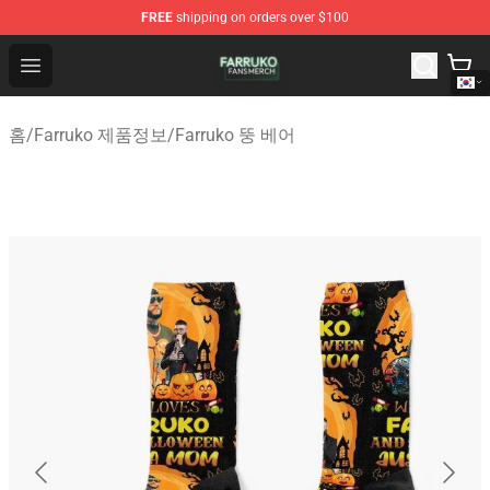
FREE
shipping on orders over $100
Farruko Shop - Official Farruko Merchandise Store
Open menu
홈
/
Farruko 제품정보
/
Farruko 뚱 베어