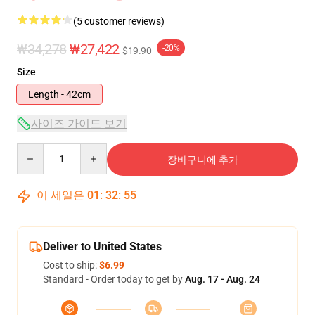
(5 customer reviews)
₩34,278
₩27,422
-20%
$19.90
Size
Length - 42cm
사이즈 가이드 보기
Quantity
장바구니에 추가
이 세일은
01
:
32
:
55
Deliver to United States
Cost to ship:
$6.99
Standard - Order today to get by
Aug. 17 - Aug. 24