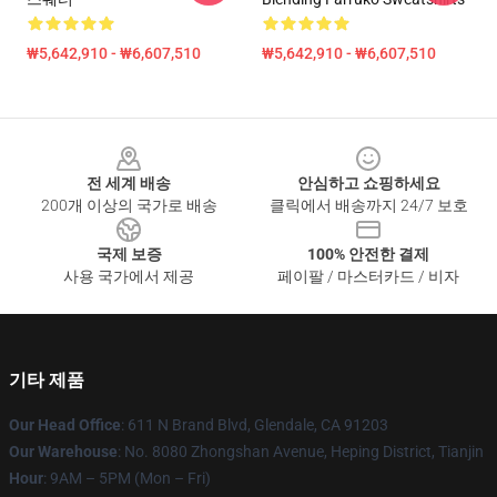
₩5,642,910 - ₩6,607,510
₩5,642,910 - ₩6,607,510
Footer
전 세계 배송
안심하고 쇼핑하세요
200개 이상의 국가로 배송
클릭에서 배송까지 24/7 보호
국제 보증
100% 안전한 결제
사용 국가에서 제공
페이팔 / 마스터카드 / 비자
기타 제품
Our Head Office
: 611 N Brand Blvd, Glendale, CA 91203
Our Warehouse
: No. 8080 Zhongshan Avenue, Heping District, Tianjin
Hour
: 9AM – 5PM (Mon – Fri)