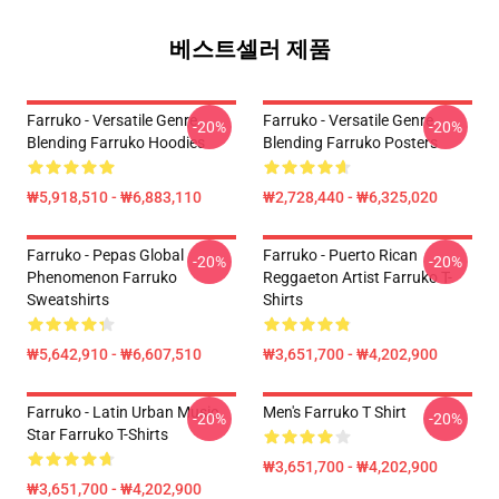
베스트셀러 제품
Farruko - Versatile Genre
Farruko - Versatile Genre
-20%
-20%
Blending Farruko Hoodies
Blending Farruko Posters
₩5,918,510 - ₩6,883,110
₩2,728,440 - ₩6,325,020
Farruko - Pepas Global
Farruko - Puerto Rican
-20%
-20%
Phenomenon Farruko
Reggaeton Artist Farruko T-
Sweatshirts
Shirts
₩5,642,910 - ₩6,607,510
₩3,651,700 - ₩4,202,900
Farruko - Latin Urban Music
Men's Farruko T Shirt
-20%
-20%
Star Farruko T-Shirts
₩3,651,700 - ₩4,202,900
₩3,651,700 - ₩4,202,900