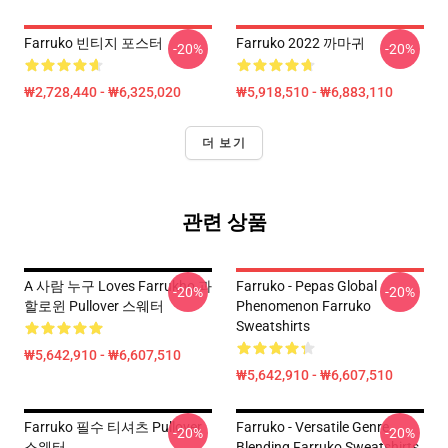
Farruko 빈티지 포스터
Farruko 2022 까마귀
-20%
-20%
₩2,728,440 - ₩6,325,020
₩5,918,510 - ₩6,883,110
더 보기
관련 상품
A 사람 누구 Loves Farrukho 과
Farruko - Pepas Global
-20%
-20%
할로윈 Pullover 스웨터
Phenomenon Farruko
Sweatshirts
₩5,642,910 - ₩6,607,510
₩5,642,910 - ₩6,607,510
Farruko 필수 티셔츠 Pullover
Farruko - Versatile Genre
-20%
-20%
스웨터
Blending Farruko Sweatshirts