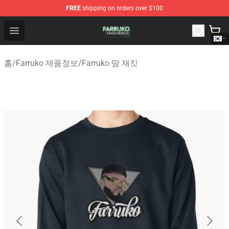
FREE
shipping on orders over $100
Farruko Shop - Official Farruko Merchandise Store
Open menu
홈
/
Farruko 제품정보
/
Farruko 땀 재킷