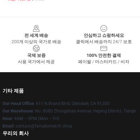
Footer
전 세계 배송
안심하고 쇼핑하세요
200개 이상의 국가로 배송
클릭에서 배송까지 24/7 보호
국제 보증
100% 안전한 결제
사용 국가에서 제공
페이팔 / 마스터카드 / 비자
기타 제품
Our Head Office
: 611 N Brand Blvd, Glendale, CA 91203
Our Warehouse
: No. 8080 Zhongshan Avenue, Heping District, Tianjin
Hour
: 9AM – 5PM (Mon – Fri)
Email
: contact@farrukomerch.shop
우리의 회사