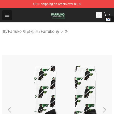
FREE
shipping on orders over $100
Farruko Shop - Official Farruko Merchandise Store
Open menu
홈
/
Farruko 제품정보
/
Farruko 뚱 베어