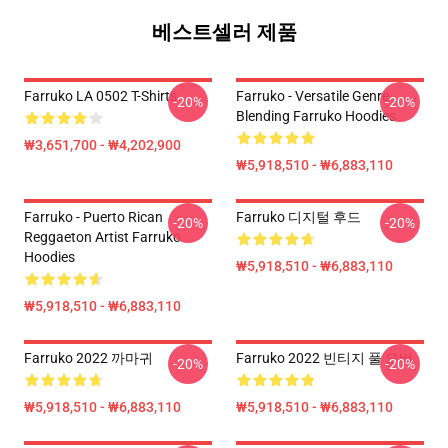
베스트셀러 제품
Farruko LA 0502 T-Shirts
Farruko - Versatile Genre
-20%
-20%
Blending Farruko Hoodies
₩3,651,700 - ₩4,202,900
₩5,918,510 - ₩6,883,110
Farruko - Puerto Rican
Farruko 디지털 후드
-20%
-20%
Reggaeton Artist Farruko
Hoodies
₩5,918,510 - ₩6,883,110
₩5,918,510 - ₩6,883,110
Farruko 2022 까마귀
Farruko 2022 빈티지 풀 오버
-20%
-20%
₩5,918,510 - ₩6,883,110
₩5,918,510 - ₩6,883,110