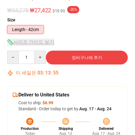
₩34,278
₩27,422
-20%
$19.90
Size
Length - 42cm
사이즈 가이드 보기
Quantity
장바구니에 추가
이 세일은
03
:
13
:
55
Deliver to United States
Cost to ship:
$6.99
Standard - Order today to get by
Aug. 17 - Aug. 24
Production
Shipping
Delivered
Today
Aug. 13
Aug. 17 - Aug. 24