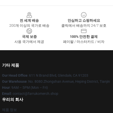
Footer
전 세계 배송
안심하고 쇼핑하세요
200개 이상의 국가로 배송
클릭에서 배송까지 24/7 보호
국제 보증
100% 안전한 결제
사용 국가에서 제공
페이팔 / 마스터카드 / 비자
기타 제품
Our Head Office
: 611 N Brand Blvd, Glendale, CA 91203
Our Warehouse
: No. 8080 Zhongshan Avenue, Heping District, Tianjin
Hour
: 9AM – 5PM (Mon – Fri)
Email
: contact@farrukomerch.shop
우리의 회사
제품 정보