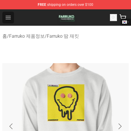
FREE
shipping on orders over $100
Farruko Shop - Official Farruko Merchandise Store
Open menu
홈
/
Farruko 제품정보
/
Farruko 땀 재킷