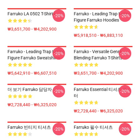
Farruko LA 0502 T-Shirts
Farruko - Leading Trap Latino
-20%
-20%
Figure Farruko Hoodies
₩3,651,700 - ₩4,202,900
₩5,918,510 - ₩6,883,110
Farruko - Leading Trap Latino
Farruko - Versatile Genre
-20%
-20%
Figure Farruko Sweatshirts
Blending Farruko T-Shirts
₩5,642,910 - ₩6,607,510
₩3,651,700 - ₩4,202,900
더 보기 Farruko 담당자 :
Farruko Essential 티셔츠 포스
-20%
-20%
터
₩2,728,440 - ₩6,325,020
₩2,728,440 - ₩6,325,020
Farruko 빈티지 티셔츠
Farruko 필수 티셔츠
-20%
-20%