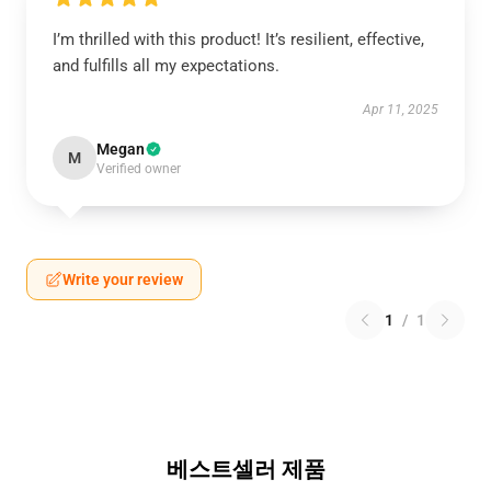
I’m thrilled with this product! It’s resilient, effective,
and fulfills all my expectations.
Apr 11, 2025
Megan
M
Verified owner
Write your review
1
/
1
베스트셀러 제품