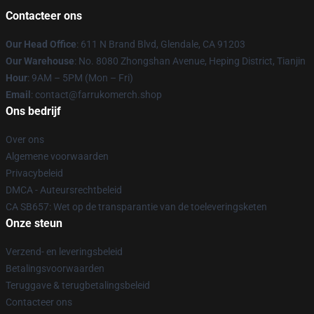
Contacteer ons
Our Head Office
: 611 N Brand Blvd, Glendale, CA 91203
Our Warehouse
: No. 8080 Zhongshan Avenue, Heping District, Tianjin
Hour
: 9AM – 5PM (Mon – Fri)
Email
: contact@farrukomerch.shop
Ons bedrijf
Over ons
Algemene voorwaarden
Privacybeleid
DMCA - Auteursrechtbeleid
CA SB657: Wet op de transparantie van de toeleveringsketen
Onze steun
Verzend- en leveringsbeleid
Betalingsvoorwaarden
Teruggave & terugbetalingsbeleid
Contacteer ons