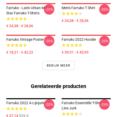
Farruko - Latin Urban Music
Men's Farruko T Shirt
-20%
-20%
Star Farruko T-Shirts
€ 24,38 - € 28,06
€ 24,38 - € 28,06
Farruko Vintage Poster
Farruko 2022 Hoodie
-20%
-20%
€ 18,21 - € 42,22
€ 39,51 - € 45,95
BEKIJK MEER
Gerelateerde producten
Farruko 2022 A-Lijnjurk
Farruko Essentiële T-Shirt A-
-20%
-20%
Line Jurk
€ 27,14
$29.5