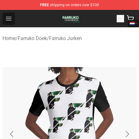
FREE
shipping on orders over $100
Farruko Shop - Official Farruko Merchandise Store
Open menu
Home
/
Farruko Doek
/
Farruko Jurken