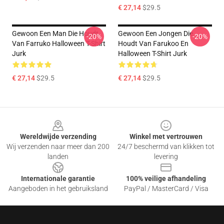
€ 27,14
$29.5
Gewoon Een Man Die Houdt
Gewoon Een Jongen Die
-20%
-20%
Van Farruko Halloween T-Shirt
Houdt Van Farukoo En
Jurk
Halloween T-Shirt Jurk
€ 27,14
$29.5
€ 27,14
$29.5
Footer
Wereldwijde verzending
Winkel met vertrouwen
Wij verzenden naar meer dan 200
24/7 beschermd van klikken tot
landen
levering
Internationale garantie
100% veilige afhandeling
Aangeboden in het gebruiksland
PayPal / MasterCard / Visa