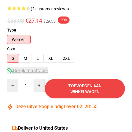
(2 customer reviews)
€33.93
€27.14
-20%
$29.50
Type
Women
Size
S
M
L
XL
2XL
Bekijk maattabel
Quantity
TOEVOEGEN AAN
WINKELWAGEN
Deze uitverkoop eindigt over
02
:
20
:
54
Deliver to United States