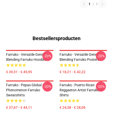
1
/
1
Bestsellersproducten
Farruko - Versatile Genre
Farruko - Versatile Genre
-20%
-20%
Blending Farruko Hoodies
Blending Farruko Posters
€ 39,51 - € 45,95
€ 18,21 - € 42,22
Farruko - Pepas Global
Farruko - Puerto Rican
-20%
-20%
Phenomenon Farruko
Reggaeton Artist Farruko T-
Sweatshirts
Shirts
€ 37,67 - € 44,11
€ 24,38 - € 28,06