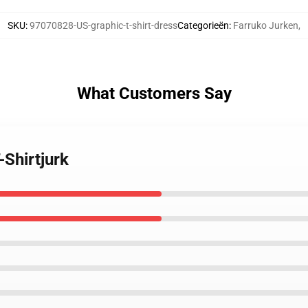
SKU
:
97070828-US-graphic-t-shirt-dress
Categorieën
:
Farruko Jurken
,
What Customers Say
-Shirtjurk