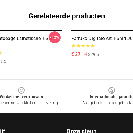
Gerelateerde producten
-20%
toeage Esthetische T-Shirt
Farruko Digitale Art T-Shirt Ju
€ 27,14
$29.5
9.5
Winkel met vertrouwen
Internationale garanti
chermd van klikken tot levering
Aangeboden in het gebruik
jf
Onze steun