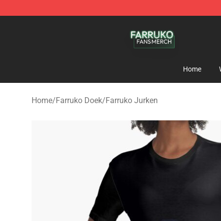
Farruko Shop - Official Farruko Merchandise Store
Home
Home
/
Farruko Doek
/
Farruko Jurken