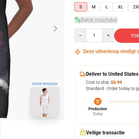
S
M
L
XL
2X
Bekijk maattabel
Quantity
TOE
Deze uitverkoop eindigt 
Deliver to United States
Cost to ship:
$6.99
blank template
Standard - Order today to g
Production
Today
Veilige transactie