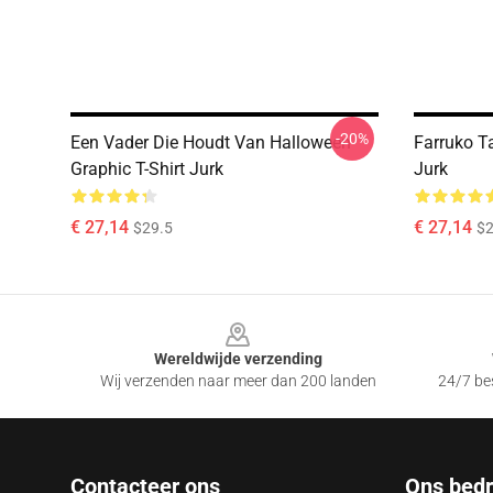
-20%
Een Vader Die Houdt Van Halloween
Farruko Ta
Graphic T-Shirt Jurk
Jurk
€ 27,14
€ 27,14
$29.5
$2
Footer
Wereldwijde verzending
Wij verzenden naar meer dan 200 landen
24/7 bes
Contacteer ons
Ons bedri