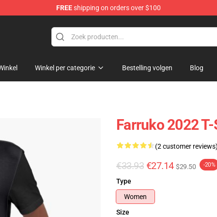
FREE
shipping on orders over $100
Winkel
Winkel per categorie
Bestelling volgen
Blog
Farruko 2022 T-S
(2 customer reviews
€33.93
€27.14
-20%
$29.50
Type
Women
Size