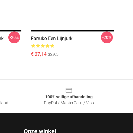
-20%
-20%
rk
Farruko Een Lijnjurk
€ 27,14
$29.5
e
100% veilige afhandeling
sland
PayPal / MasterCard / Visa
Onze winkel