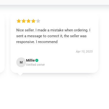
Nice seller. I made a mistake when ordering. I
sent a message to correct it, the seller was
responsive. I recommend
Apr 10, 2025
Millie
M
Verified owner