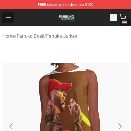
FREE
shipping on orders over $100
Farruko Shop - Official Farruko Merchandise Store
Open menu
Home
/
Farruko Doek
/
Farruko Jurken