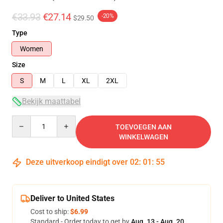
€33.93
€27.14
-20%
$29.50
Type
Women
Size
S
M
L
XL
2XL
Bekijk maattabel
Quantity
TOEVOEGEN AAN
WINKELWAGEN
Deze uitverkoop eindigt over
02
:
01
:
54
Deliver to United States
Cost to ship:
$6.99
Standard - Order today to get by
Aug. 13 - Aug. 20