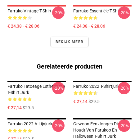
Farruko Vintage T-Shirt
Farruko Essentiële T-Shirt
-20%
-20%
€ 24,38 - € 28,06
€ 24,38 - € 28,06
BEKIJK MEER
Gerelateerde producten
Farruko Tatoeage Esthetische
Farruko 2022 T-Shirtjurk
-20%
-20%
T-Shirt Jurk
€ 27,14
$29.5
€ 27,14
$29.5
Farruko 2022 A-Lijnjurk
Gewoon Een Jongen Die
-20%
-20%
Houdt Van Farukoo En
Halloween T-Shirt Jurk