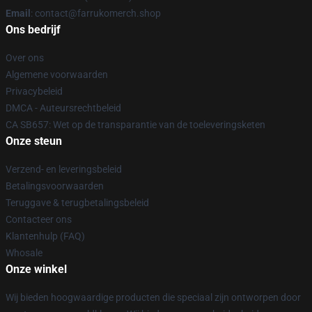
Email
: contact@farrukomerch.shop
Ons bedrijf
Over ons
Algemene voorwaarden
Privacybeleid
DMCA - Auteursrechtbeleid
CA SB657: Wet op de transparantie van de toeleveringsketen
Onze steun
Verzend- en leveringsbeleid
Betalingsvoorwaarden
Teruggave & terugbetalingsbeleid
Contacteer ons
Klantenhulp (FAQ)
Whosale
Onze winkel
Wij bieden hoogwaardige producten die speciaal zijn ontworpen door