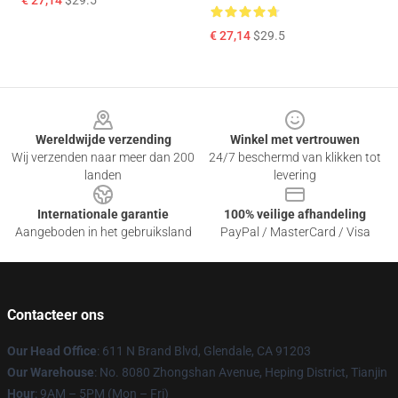
€ 27,14
$29.5
€ 27,14
$29.5
Footer
Wereldwijde verzending
Winkel met vertrouwen
Wij verzenden naar meer dan 200
24/7 beschermd van klikken tot
landen
levering
Internationale garantie
100% veilige afhandeling
Aangeboden in het gebruiksland
PayPal / MasterCard / Visa
Contacteer ons
Our Head Office
: 611 N Brand Blvd, Glendale, CA 91203
Our Warehouse
: No. 8080 Zhongshan Avenue, Heping District, Tianjin
Hour
: 9AM – 5PM (Mon – Fri)