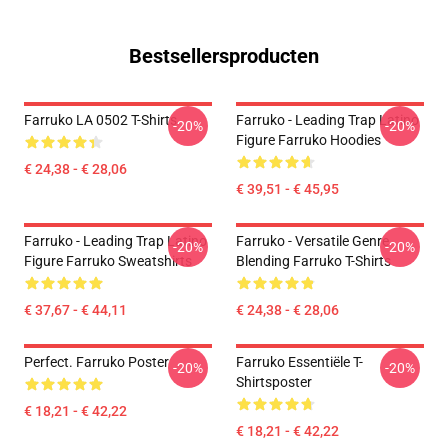
Bestsellersproducten
Farruko LA 0502 T-Shirts
Farruko - Leading Trap Latino
-20%
-20%
Figure Farruko Hoodies
€ 24,38 - € 28,06
€ 39,51 - € 45,95
Farruko - Leading Trap Latino
Farruko - Versatile Genre
-20%
-20%
Figure Farruko Sweatshirts
Blending Farruko T-Shirts
€ 37,67 - € 44,11
€ 24,38 - € 28,06
Perfect. Farruko Poster
Farruko Essentiële T-
-20%
-20%
Shirtsposter
€ 18,21 - € 42,22
€ 18,21 - € 42,22