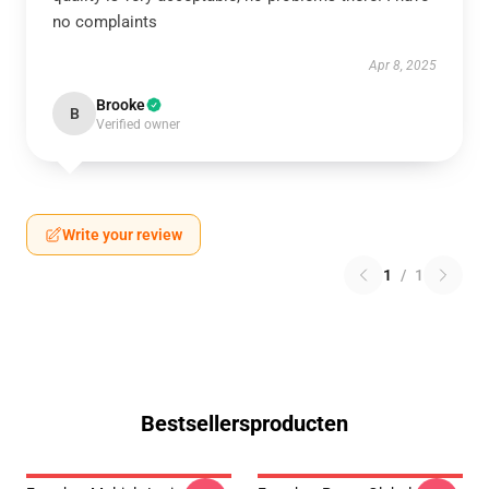
no complaints
Apr 8, 2025
Brooke
B
Verified owner
Write your review
1
/
1
Bestsellersproducten