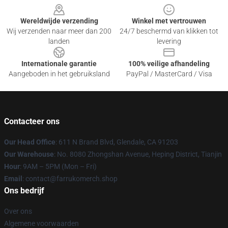
Wereldwijde verzending
Winkel met vertrouwen
Wij verzenden naar meer dan 200
24/7 beschermd van klikken tot
landen
levering
Internationale garantie
100% veilige afhandeling
Aangeboden in het gebruiksland
PayPal / MasterCard / Visa
Contacteer ons
Our Head Office
: 611 N Brand Blvd, Glendale, CA 91203
Our Warehouse
: No. 8080 Zhongshan Avenue, Heping District, Tianjin
Hour
: 9AM – 5PM (Mon – Fri)
Email
: contact@farrukomerch.shop
Ons bedrijf
Over ons
Algemene voorwaarden