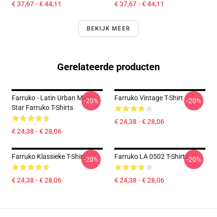
€ 37,67 - € 44,11
€ 37,67 - € 44,11
BEKIJK MEER
Gerelateerde producten
Farruko - Latin Urban Music
Farruko Vintage T-Shirt
-20%
-20%
Star Farruko T-Shirts
€ 24,38 - € 28,06
€ 24,38 - € 28,06
Farruko Klassieke T-Shirt
Farruko LA 0502 T-Shirts
-20%
-20%
€ 24,38 - € 28,06
€ 24,38 - € 28,06
Footer