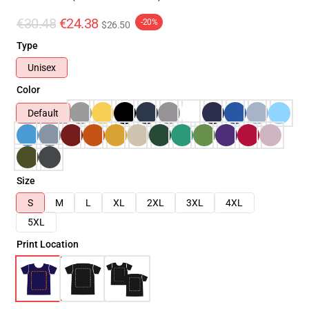
€30.48
€24.38
-20%
$26.50
Type
Unisex
Color
Default
Size
S
M
L
XL
2XL
3XL
4XL
5XL
Print Location