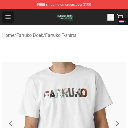
FREE
shipping on orders over $100
Farruko Shop - Official Farruko Merchandise Store
Open menu
Home
/
Farruko Doek
/
Farruko T-shirts