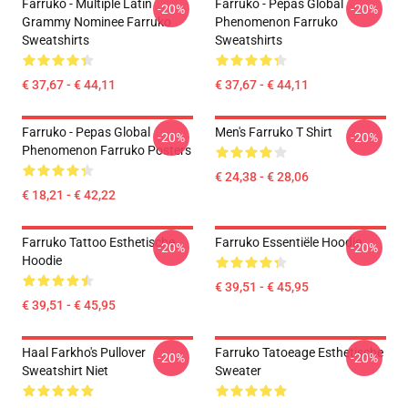
Farruko - Multiple Latin
Farruko - Pepas Global
-20%
-20%
Grammy Nominee Farruko
Phenomenon Farruko
Sweatshirts
Sweatshirts
€ 37,67 - € 44,11
€ 37,67 - € 44,11
Farruko - Pepas Global
Men's Farruko T Shirt
-20%
-20%
Phenomenon Farruko Posters
€ 24,38 - € 28,06
€ 18,21 - € 42,22
Farruko Tattoo Esthetische
Farruko Essentiële Hoodie
-20%
-20%
Hoodie
€ 39,51 - € 45,95
€ 39,51 - € 45,95
Haal Farkho's Pullover
Farruko Tatoeage Esthetische
-20%
-20%
Sweatshirt Niet
Sweater