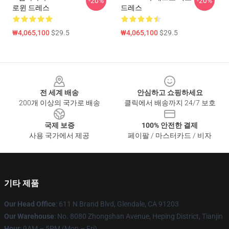
-20%
-20%
로윈 드레스
드레스
₩4,065,100
$29.5
₩4,065,100
$29.5
Footer
전 세계 배송
안심하고 쇼핑하세요
200개 이상의 국가로 배송
클릭에서 배송까지 24/7 보호
국제 보증
100% 안전한 결제
사용 국가에서 제공
페이팔 / 마스터카드 / 비자
기타 제품
Our Head Office
: 611 N Brand Blvd, Glendale, CA 91203
Our Warehouse
: No. 8080 Zhongshan Avenue, Heping District, Tianjin
Hour
: 9AM – 5PM (Mon – Fri)