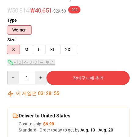
₩50,814
₩40,651
-20%
$29.50
Type
Women
Size
S
M
L
XL
2XL
사이즈 가이드 보기
Quantity
장바구니에 추가
이 세일은
03
:
28
:
55
Deliver to United States
Cost to ship:
$6.99
Standard - Order today to get by
Aug. 13 - Aug. 20