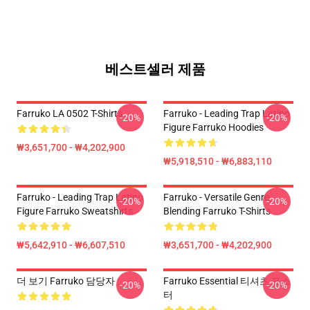
베스트셀러 제품
Farruko LA 0502 T-Shirts
Farruko - Leading Trap Latino
-20%
-20%
Figure Farruko Hoodies
₩3,651,700 - ₩4,202,900
₩5,918,510 - ₩6,883,110
Farruko - Leading Trap Latino
Farruko - Versatile Genre
-20%
-20%
Figure Farruko Sweatshirts
Blending Farruko T-Shirts
₩5,642,910 - ₩6,607,510
₩3,651,700 - ₩4,202,900
더 보기 Farruko 담당자 :
Farruko Essential 티셔츠 포스
-20%
-20%
터