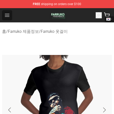
FREE
shipping on orders over $100
Farruko Shop - Official Farruko Merchandise Store
Open menu
홈
/
Farruko 제품정보
/
Farruko 옷걸이