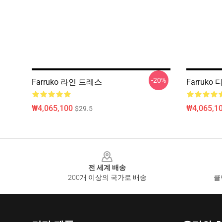
-20%
Farruko 라인 드레스
Farruk
₩4,065,100
₩4,065,1
$29.5
Footer
전 세계 배송
200개 이상의 국가로 배송
클