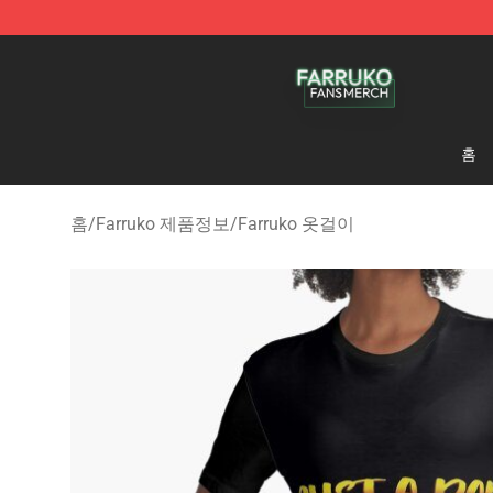
Farruko Shop - Official Farruko Merchandise Store
홈
홈
/
Farruko 제품정보
/
Farruko 옷걸이