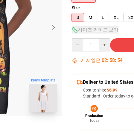
Size
S
M
L
XL
2X
사이즈 가이드 보기
Quantity
이 세일은
02
:
58
:
53
blank template
Deliver to United States
Cost to ship:
$6.99
Standard - Order today to g
Production
Today