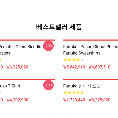
베스트셀러 제품
-20%
Versatile Genre Blending
Farruko - Pepas Global Phe
osters
Farruko Sweatshirts
0 - ₩6,325,020
₩5,642,910 - ₩6,607,510
-20%
uko T Shirt
Farruko 빈티지 포스터
0 - ₩4,202,900
₩2,728,440 - ₩6,325,020