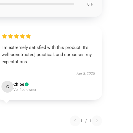
0%
I’m extremely satisfied with this product. It’s
well-constructed, practical, and surpasses my
expectations.
Apr 8, 2025
Chloe
C
Verified owner
1
/
1