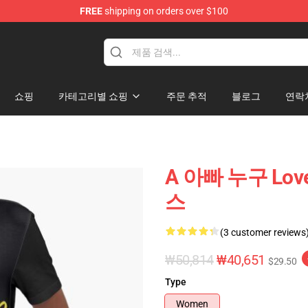
FREE
shipping on orders over $100
쇼핑
카테고리별 쇼핑
주문 추적
블로그
연락
A 아빠 누구 Lo
스
(3 customer reviews
₩50,814
₩40,651
$29.50
Type
Women