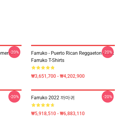
-20%
-20%
nomenon
Farruko - Puerto Rican Reggaeton Artist
Farruko T-Shirts
₩3,651,700 - ₩4,202,900
-20%
-20%
Farruko 2022 까마귀
₩5,918,510 - ₩6,883,110