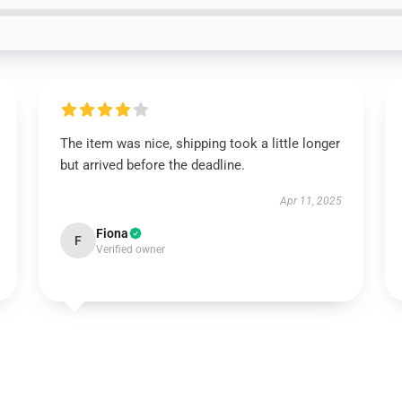
The item was nice, shipping took a little longer
but arrived before the deadline.
Apr 11, 2025
Fiona
F
Verified owner