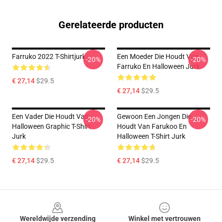
Gerelateerde producten
Farruko 2022 T-Shirtjurk
Een Moeder Die Houdt Van
-20%
-20%
Farruko En Halloween Jurk
€ 27,14
$29.5
€ 27,14
$29.5
Een Vader Die Houdt Van
Gewoon Een Jongen Die
-20%
-20%
Halloween Graphic T-Shirt
Houdt Van Farukoo En
Jurk
Halloween T-Shirt Jurk
€ 27,14
$29.5
€ 27,14
$29.5
Footer
Wereldwijde verzending
Winkel met vertrouwen