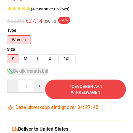
(4 customer reviews)
€33.93
€27.14
-20%
$29.50
Type
Women
Size
S
M
L
XL
2XL
Bekijk maattabel
Quantity
TOEVOEGEN AAN
WINKELWAGEN
Deze uitverkoop eindigt over
04
:
27
:
45
Deliver to United States