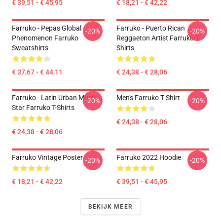
€ 39,51 - € 45,95
€ 18,21 - € 42,22
Farruko - Pepas Global
Farruko - Puerto Rican
-20%
-20%
Phenomenon Farruko
Reggaeton Artist Farruko T-
Sweatshirts
Shirts
€ 37,67 - € 44,11
€ 24,38 - € 28,06
Farruko - Latin Urban Music
Men's Farruko T Shirt
-20%
-20%
Star Farruko T-Shirts
€ 24,38 - € 28,06
€ 24,38 - € 28,06
Farruko Vintage Poster
Farruko 2022 Hoodie
-20%
-20%
€ 18,21 - € 42,22
€ 39,51 - € 45,95
BEKIJK MEER