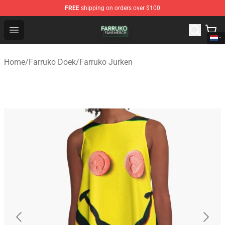
FREE
shipping on orders over $100
Farruko Shop - Official Farruko Merchandise Store
Open menu
Home
/
Farruko Doek
/
Farruko Jurken