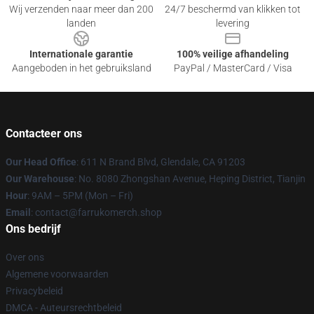
Wij verzenden naar meer dan 200
24/7 beschermd van klikken tot
landen
levering
Internationale garantie
100% veilige afhandeling
Aangeboden in het gebruiksland
PayPal / MasterCard / Visa
Contacteer ons
Our Head Office
: 611 N Brand Blvd, Glendale, CA 91203
Our Warehouse
: No. 8080 Zhongshan Avenue, Heping District, Tianjin
Hour
: 9AM – 5PM (Mon – Fri)
Email
: contact@farrukomerch.shop
Ons bedrijf
Over ons
Algemene voorwaarden
Privacybeleid
DMCA - Auteursrechtbeleid