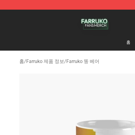
Farruko Shop - Official Farruko Merchandise Store
홈
홈
/
Farruko 제품 정보
/
Farruko 뚱 베어