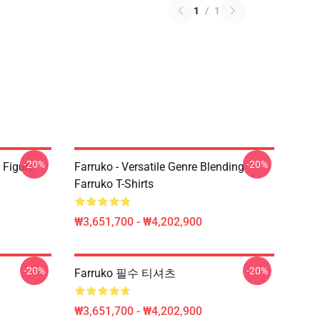
1
/
1
-20%
-20%
 Figure
Farruko - Versatile Genre Blending
Farruko T-Shirts
₩3,651,700 - ₩4,202,900
-20%
-20%
Farruko 필수 티셔츠
₩3,651,700 - ₩4,202,900