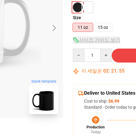
Size
11 oz
15 oz
사이즈 가이드 보기
Quantity
이 세일은
02
:
21
:
54
blank template
Deliver to United States
Cost to ship:
$6.99
Standard - Order today to g
Production
Today