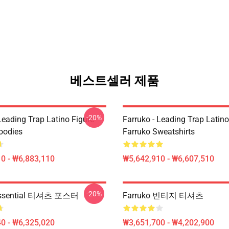
베스트셀러 제품
-20%
Leading Trap Latino Figure
Farruko - Leading Trap Latino
oodies
Farruko Sweatshirts
0 - ₩6,883,110
₩5,642,910 - ₩6,607,510
-20%
 Essential 티셔츠 포스터
Farruko 빈티지 티셔츠
0 - ₩6,325,020
₩3,651,700 - ₩4,202,900