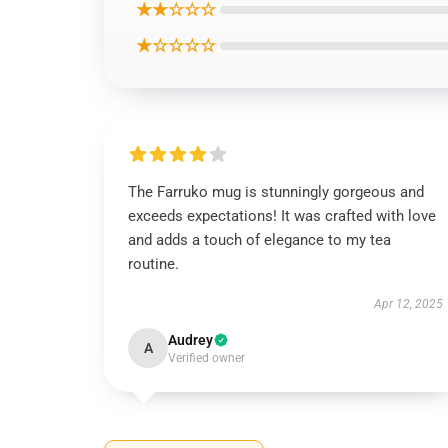
★★☆☆☆
★☆☆☆☆
The Farruko mug is stunningly gorgeous and
exceeds expectations! It was crafted with love
and adds a touch of elegance to my tea
routine.
Apr 12, 2025
Audrey
A
Verified owner