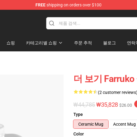
FREE
shipping on orders over $100
쇼핑
카테고리별 쇼핑
주문 추적
블로그
연락
더 보기 Farruk
(2 customer reviews
₩44,785
₩35,828
$26.00
Type
Ceramic Mug
Accent Mug
Color