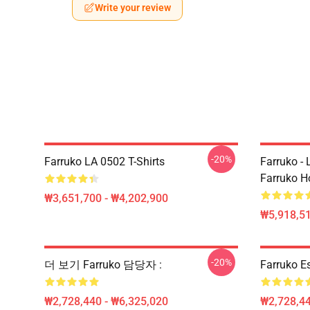
Write your review
-20%
Farruko LA 0502 T-Shirts
Farruko - 
Farruko H
₩3,651,700 - ₩4,202,900
₩5,918,51
-20%
더 보기 Farruko 담당자 :
Farruko
₩2,728,440 - ₩6,325,020
₩2,728,44