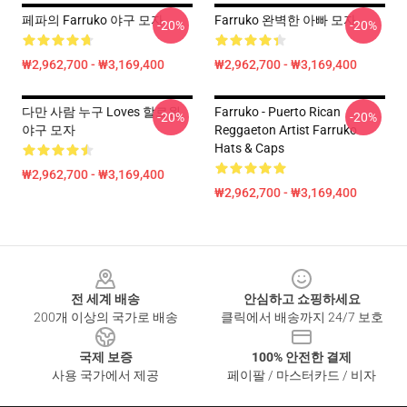
페파의 Farruko 야구 모자
Farruko 완벽한 아빠 모자
-20%
-20%
₩2,962,700 - ₩3,169,400
₩2,962,700 - ₩3,169,400
다만 사람 누구 Loves 할로윈
Farruko - Puerto Rican
-20%
-20%
야구 모자
Reggaeton Artist Farruko
Hats & Caps
₩2,962,700 - ₩3,169,400
₩2,962,700 - ₩3,169,400
Footer
전 세계 배송
안심하고 쇼핑하세요
200개 이상의 국가로 배송
클릭에서 배송까지 24/7 보호
국제 보증
100% 안전한 결제
사용 국가에서 제공
페이팔 / 마스터카드 / 비자