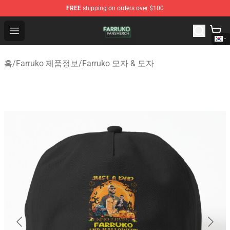
FREE
shipping on orders over $100
Farruko Shop - Official Farruko Merchandise Store
Open menu
홈
/
Farruko 제품정보
/
Farruko 모자 & 모자