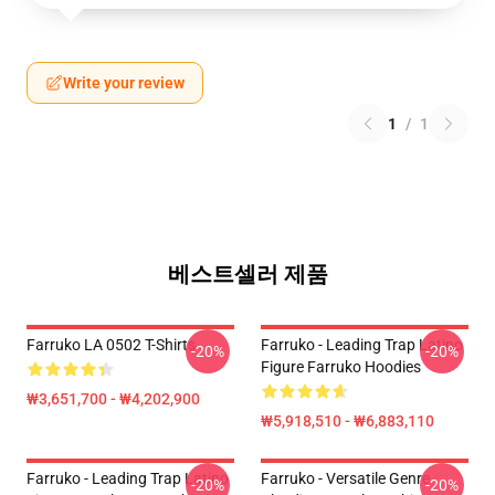
Write your review
1
/
1
베스트셀러 제품
Farruko LA 0502 T-Shirts
Farruko - Leading Trap Latino
-20%
-20%
Figure Farruko Hoodies
₩3,651,700 - ₩4,202,900
₩5,918,510 - ₩6,883,110
Farruko - Leading Trap Latino
Farruko - Versatile Genre
-20%
-20%