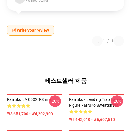
Verified owner
Write your review
1
/
1
베스트셀러 제품
Farruko LA 0502 T-Shirts
Farruko - Leading Trap Latino
-20%
-20%
Figure Farruko Sweatshirts
₩3,651,700 - ₩4,202,900
₩5,642,910 - ₩6,607,510