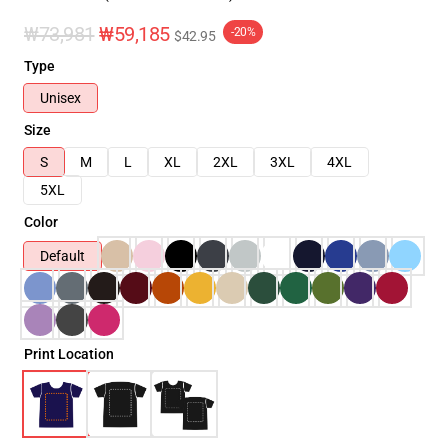
₩73,981
₩59,185
-20%
$42.95
Type
Unisex
Size
S
M
L
XL
2XL
3XL
4XL
5XL
Color
Default
Print Location