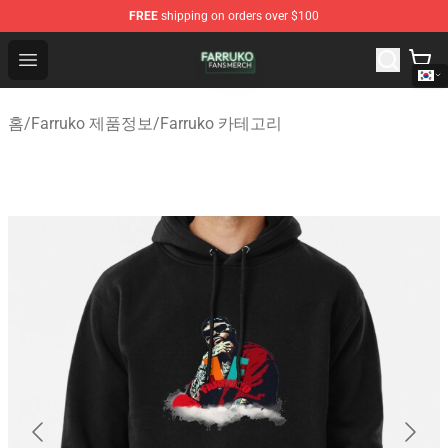
FREE
shipping on orders over $100
Farruko Shop - Official Farruko Merchandise Store
Open menu
홈
/
Farruko 제품정보
/
Farruko 카테고리