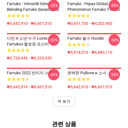
Farruko - Versatile Genre
Farruko - Pepas Global
-20%
-20%
Blending Farruko Sweatshirts
Phenomenon Farruko T-Shirts
₩5,642,910 - ₩6,607,510
₩3,651,700 - ₩4,202,900
다만 A 소년 누구 Loves
Farruko 필수 Hoodie
-20%
-20%
Farrukoo 할로윈 포스터
₩5,918,510 - ₩6,883,110
₩2,728,440 - ₩6,325,020
Farruko 2022 빈티지 스웨터
완벽한 Pullover ▸ 소녀
-20%
-20%
₩5,642,910 - ₩6,607,510
₩5,642,910 - ₩6,607,510
더 보기
관련 상품