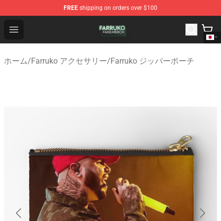
FREE
shipping on orders over $100
Farruko Shop - Official Farruko Merchandise Store
Open menu
ホーム
/
Farruko アクセサリー
/
Farruko ジッパーポーチ