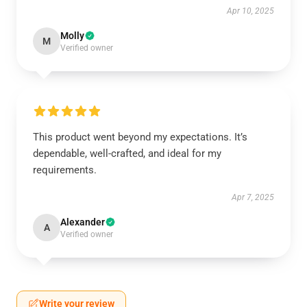
Apr 10, 2025
Molly
M
Verified owner
This product went beyond my expectations. It’s
dependable, well-crafted, and ideal for my
requirements.
Apr 7, 2025
Alexander
A
Verified owner
Write your review