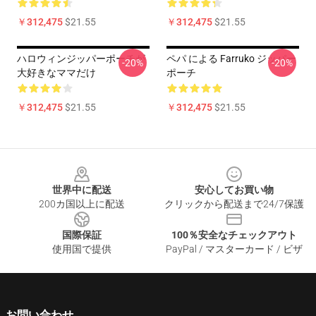
￥312,475
$21.55
￥312,475
$21.55
ハロウィンジッパーポーチが
ペパ による Farruko ジッパー
-20%
-20%
大好きなママだけ
ポーチ
￥312,475
$21.55
￥312,475
$21.55
Footer
世界中に配送
安心してお買い物
200カ国以上に配送
クリックから配送まで24/7保護
国際保証
100％安全なチェックアウト
使用国で提供
PayPal / マスターカード / ビザ
お問い合わせ