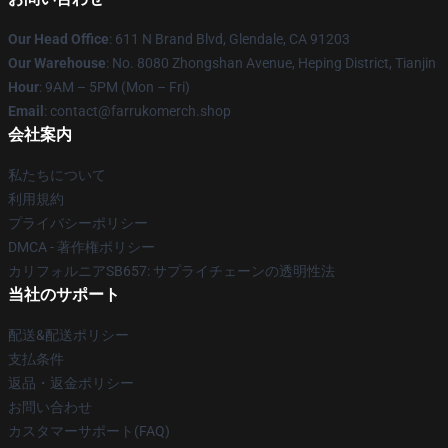
Our Head Office
: 611 N Brand Blvd, Glendale, CA 91203
Our Warehouse
: No. 8080 Zhongshan Avenue, Heping District, Tianjin
Hour
: 9AM – 5PM (Mon – Fri)
Email
: contact@farrukomerch.shop
会社案内
私たちについて
利用規約
プライバシーポリシー
DMCA - 著作権ポリシー
カリフォルニアSB657: サプライチェーンの透明性法
当社のサポート
配送&配送ポリシー
支払条件
返品・返金ポリシー
お問い合わせ
カスタマーサポート(FAQ)