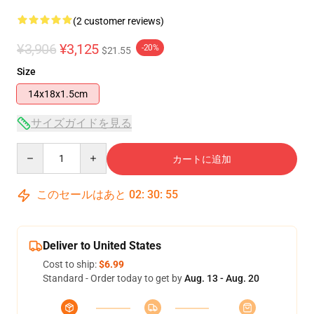
(2 customer reviews)
¥3,906
¥3,125
-20%
$21.55
Size
14x18x1.5cm
サイズガイドを見る
Quantity
カートに追加
このセールはあと
02
:
30
:
55
Deliver to United States
Cost to ship:
$6.99
Standard - Order today to get by
Aug. 13 - Aug. 20