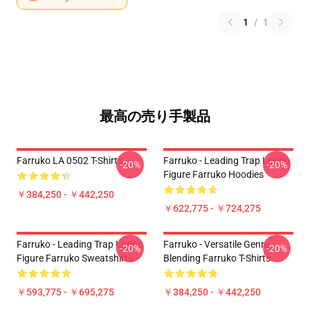
1
/
1
最高の売り手製品
Farruko LA 0502 T-Shirts
Farruko - Leading Trap Latino
-20%
-20%
Figure Farruko Hoodies
￥384,250 - ￥442,250
￥622,775 - ￥724,275
Farruko - Leading Trap Latino
Farruko - Versatile Genre
-20%
-20%
Figure Farruko Sweatshirts
Blending Farruko T-Shirts
￥593,775 - ￥695,275
￥384,250 - ￥442,250