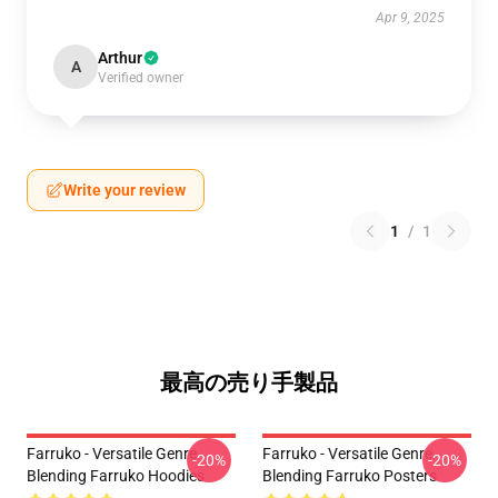
Apr 9, 2025
Arthur
A
Verified owner
Write your review
1
/
1
最高の売り手製品
Farruko - Versatile Genre
Farruko - Versatile Genre
-20%
-20%
Blending Farruko Hoodies
Blending Farruko Posters