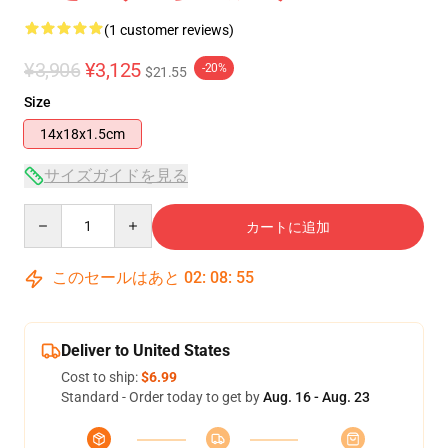
(1 customer reviews)
¥3,906
¥3,125
-20%
$21.55
Size
14x18x1.5cm
サイズガイドを見る
Quantity
カートに追加
このセールはあと
02
:
08
:
54
Deliver to United States
Cost to ship:
$6.99
Standard - Order today to get by
Aug. 16 - Aug. 23