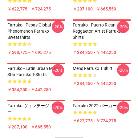
￥622,775 - ￥724,275
￥287,100 - ￥665,550
Farruko - Pepas Global
Farruko - Puerto Rican
-20%
-20%
Phenomenon Farruko
Reggaeton Artist Farruko T-
Sweatshirts
Shirts
￥593,775 - ￥695,275
￥384,250 - ￥442,250
Farruko - Latin Urban Music
Men's Farruko T Shirt
-20%
-20%
Star Farruko T-Shirts
￥384,250 - ￥442,250
￥384,250 - ￥442,250
Farruko ヴィンテージ ポスタ
Farruko 2022 パーカー
-20%
-20%
ー
￥622,775 - ￥724,275
￥287,100 - ￥665,550