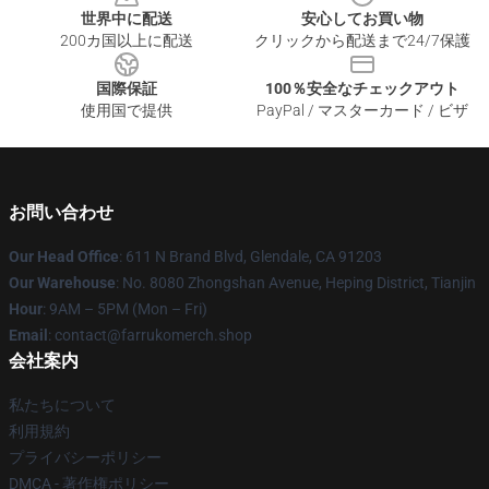
世界中に配送
安心してお買い物
200カ国以上に配送
クリックから配送まで24/7保護
国際保証
100％安全なチェックアウト
使用国で提供
PayPal / マスターカード / ビザ
お問い合わせ
Our Head Office
: 611 N Brand Blvd, Glendale, CA 91203
Our Warehouse
: No. 8080 Zhongshan Avenue, Heping District, Tianjin
Hour
: 9AM – 5PM (Mon – Fri)
Email
: contact@farrukomerch.shop
会社案内
私たちについて
利用規約
プライバシーポリシー
DMCA - 著作権ポリシー