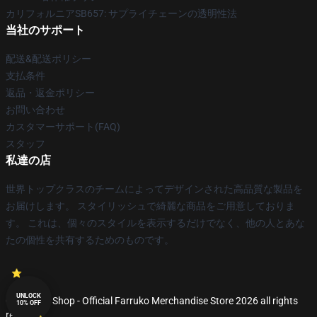
カリフォルニアSB657: サプライチェーンの透明性法
当社のサポート
配送&配送ポリシー
支払条件
返品・返金ポリシー
お問い合わせ
カスタマーサポート(FAQ)
スタッフ
私達の店
世界トップクラスのチームによってデザインされた高品質な製品を
お届けします。 スタイリッシュで綺麗な商品をご用意しておりま
す。 これは、個々のスタイルを表示するだけでなく、他の人とあな
たの個性を共有するためのものです。
UNLOCK
© Farruko Shop - Official Farruko Merchandise Store 2026 all rights
10% OFF
reserved