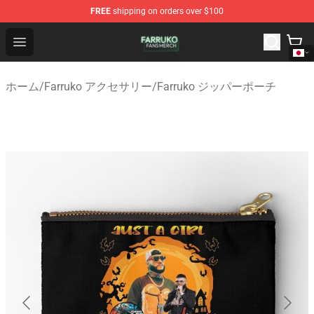
FREE
shipping on orders over $100
Farruko Shop - Official Farruko Merchandise Store
Open menu
ホーム
/
Farruko アクセサリー
/
Farruko ジッパーポーチ