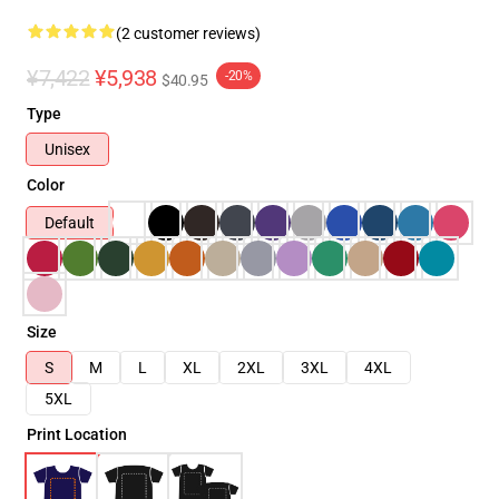
(2 customer reviews)
¥7,422
¥5,938
-20%
$40.95
Type
Unisex
Color
Default
Size
S
M
L
XL
2XL
3XL
4XL
5XL
Print Location