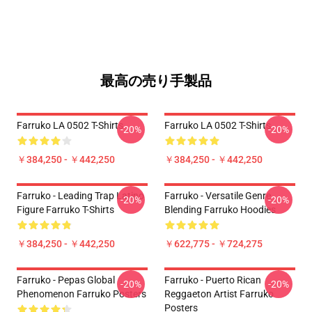
最高の売り手製品
Farruko LA 0502 T-Shirts
Farruko LA 0502 T-Shirts
-20%
-20%
￥384,250 - ￥442,250
￥384,250 - ￥442,250
Farruko - Leading Trap Latino
Farruko - Versatile Genre
-20%
-20%
Figure Farruko T-Shirts
Blending Farruko Hoodies
￥384,250 - ￥442,250
￥622,775 - ￥724,275
Farruko - Pepas Global
Farruko - Puerto Rican
-20%
-20%
Phenomenon Farruko Posters
Reggaeton Artist Farruko
Posters