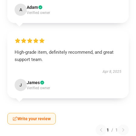
Adam
A
Verified owner
High-grade item, definitely recommend, and great
support team.
Apr 8, 2025
James
J
Verified owner
Write your review
1
/
1