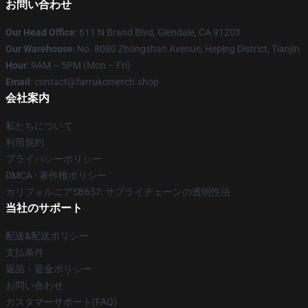
お問い合わせ
Our Head Office
: 611 N Brand Blvd, Glendale, CA 91203
Our Warehouse
: No. 8080 Zhongshan Avenue, Heping District, Tianjin
Hour
: 9AM – 5PM (Mon – Fri)
Email
: contact@farrukomerch.shop
会社案内
私たちについて
利用規約
プライバシーポリシー
DMCA - 著作権ポリシー
カリフォルニアSB657: サプライチェーンの透明性法
当社のサポート
配送&配送ポリシー
支払条件
返品・返金ポリシー
お問い合わせ
カスタマーサポート(FAQ)