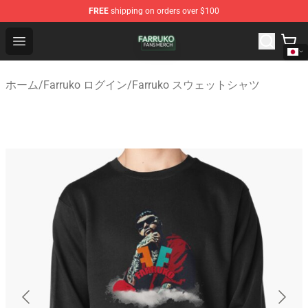
FREE
shipping on orders over $100
Farruko Shop - Official Farruko Merchandise Store
Open menu
ホーム
/
Farruko ログイン
/
Farruko スウェットシャツ