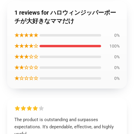
1 reviews for ハロウィンジッパーポー
チが大好きなママだけ
★★★★★
0%
★★★★☆
100%
★★★☆☆
0%
★★☆☆☆
0%
★☆☆☆☆
0%
The product is outstanding and surpasses
expectations. It's dependable, effective, and highly