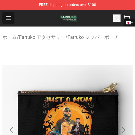
FREE
shipping on orders over $100
Farruko Shop - Official Farruko Merchandise Store
Open menu
ホーム
/
Farruko アクセサリー
/
Farruko ジッパーポーチ