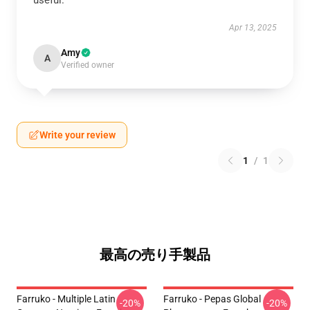
useful.
Apr 13, 2025
Amy
A
Verified owner
Write your review
1
/
1
最高の売り手製品
Farruko - Multiple Latin
Farruko - Pepas Global
-20%
-20%