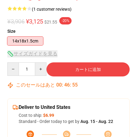
(1 customer reviews)
¥3,906
¥3,125
-20%
$21.55
Size
14x18x1.5cm
サイズガイドを見る
Quantity
カートに追加
このセールはあと
00
:
46
:
54
Deliver to United States
Cost to ship:
$6.99
Standard - Order today to get by
Aug. 15 - Aug. 22