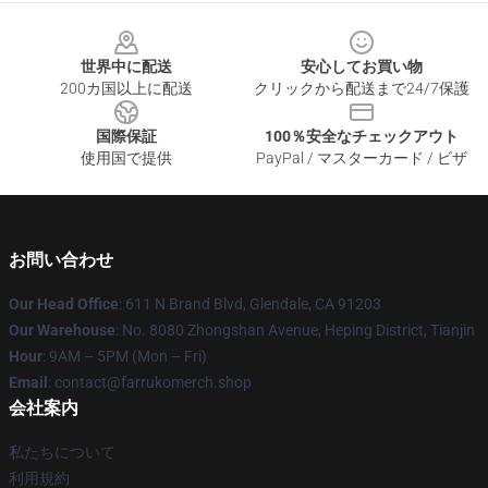
Footer
世界中に配送
安心してお買い物
200カ国以上に配送
クリックから配送まで24/7保護
国際保証
100％安全なチェックアウト
使用国で提供
PayPal / マスターカード / ビザ
お問い合わせ
Our Head Office
: 611 N Brand Blvd, Glendale, CA 91203
Our Warehouse
: No. 8080 Zhongshan Avenue, Heping District, Tianjin
Hour
: 9AM – 5PM (Mon – Fri)
Email
: contact@farrukomerch.shop
会社案内
私たちについて
利用規約