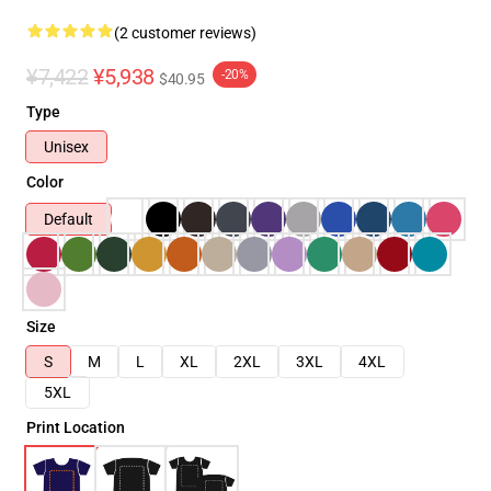
(2 customer reviews)
¥7,422
¥5,938
-20%
$40.95
Type
Unisex
Color
Default
Size
S
M
L
XL
2XL
3XL
4XL
5XL
Print Location