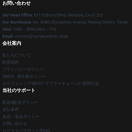
お問い合わせ
Our Head Office
: 611 N Brand Blvd, Glendale, CA 91203
Our Warehouse
: No. 8080 Zhongshan Avenue, Heping District, Tianjin
Hour
: 9AM – 5PM (Mon – Fri)
Email
: contact@farrukomerch.shop
会社案内
私たちについて
利用規約
プライバシーポリシー
DMCA - 著作権ポリシー
カリフォルニアSB657: サプライチェーンの透明性法
当社のサポート
配送&配送ポリシー
支払条件
返品・返金ポリシー
お問い合わせ
カスタマーサポート(FAQ)