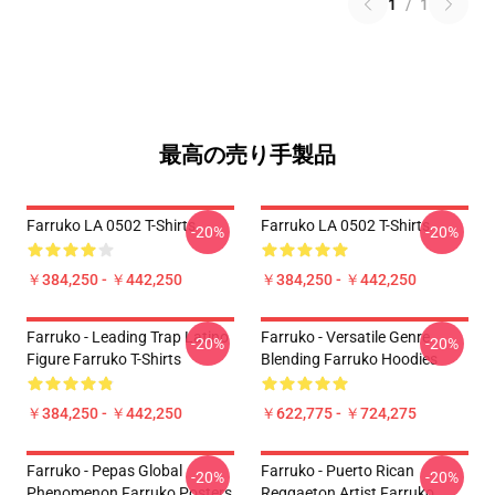
1
/
1
最高の売り手製品
Farruko LA 0502 T-Shirts
Farruko LA 0502 T-Shirts
-20%
-20%
￥384,250 - ￥442,250
￥384,250 - ￥442,250
Farruko - Leading Trap Latino
Farruko - Versatile Genre
-20%
-20%
Figure Farruko T-Shirts
Blending Farruko Hoodies
￥384,250 - ￥442,250
￥622,775 - ￥724,275
Farruko - Pepas Global
Farruko - Puerto Rican
-20%
-20%
Phenomenon Farruko Posters
Reggaeton Artist Farruko