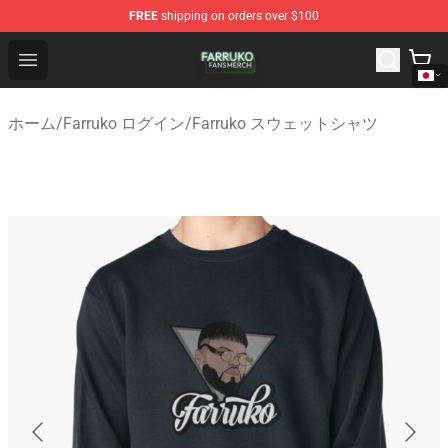
FREE
shipping on orders over $100
Farruko Shop - Official Farruko Merchandise Store
Open menu
ホーム
/
Farruko ログイン
/
Farruko スウェットシャツ