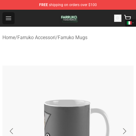
FREE
shipping on orders over $100
Farruko Shop - Official Farruko Merchandise Store
Open menu
Home
/
Farruko Accessori
/
Farruko Mugs