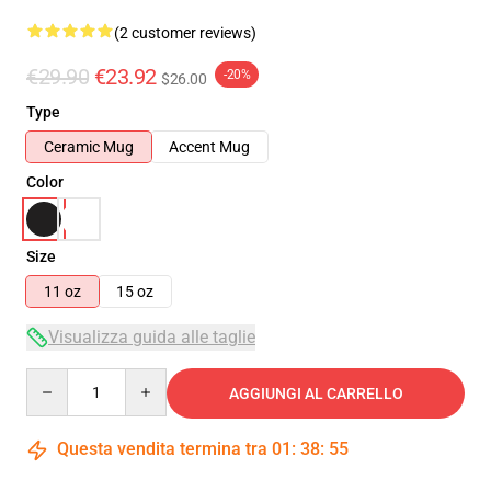
(2 customer reviews)
€29.90
€23.92
-20%
$26.00
Type
Ceramic Mug
Accent Mug
Color
Size
11 oz
15 oz
Visualizza guida alle taglie
Quantity
AGGIUNGI AL CARRELLO
Questa vendita termina tra
01
:
38
:
54