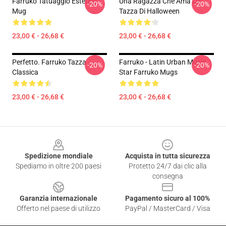
Farruko Tatuaggio Estetico
Una Ragazza Che Ama La
-20%
-20%
Mug
Tazza Di Halloween
23,00 € - 26,68 €
23,00 € - 26,68 €
Perfetto. Farruko Tazza
Farruko - Latin Urban Music
-20%
-20%
Classica
Star Farruko Mugs
23,00 € - 26,68 €
23,00 € - 26,68 €
Footer
Spedizione mondiale
Acquista in tutta sicurezza
Spediamo in oltre 200 paesi
Protetto 24/7 dai clic alla
consegna
Garanzia internazionale
Pagamento sicuro al 100%
Offerto nel paese di utilizzo
PayPal / MasterCard / Visa