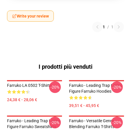
Write your review
1
/
1
I prodotti più venduti
Farruko LA 0502 T-Shirts
Farruko - Leading Trap Latino
-20%
-20%
Figure Farruko Hoodies
24,38 € - 28,06 €
39,51 € - 45,95 €
Farruko - Leading Trap Latino
Farruko - Versatile Genre
-20%
-20%
Figure Farruko Sweatshirts
Blending Farruko T-Shirts