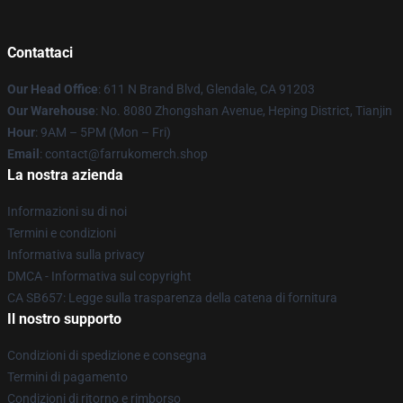
Contattaci
Our Head Office
: 611 N Brand Blvd, Glendale, CA 91203
Our Warehouse
: No. 8080 Zhongshan Avenue, Heping District, Tianjin
Hour
: 9AM – 5PM (Mon – Fri)
Email
: contact@farrukomerch.shop
La nostra azienda
Informazioni su di noi
Termini e condizioni
Informativa sulla privacy
DMCA - Informativa sul copyright
CA SB657: Legge sulla trasparenza della catena di fornitura
Il nostro supporto
Condizioni di spedizione e consegna
Termini di pagamento
Condizioni di ritorno e rimborso