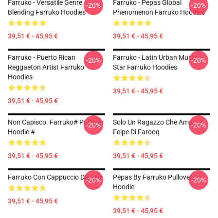
Farruko - Versatile Genre
Farruko - Pepas Global
-20%
-20%
Blending Farruko Hoodies
Phenomenon Farruko Hoodies
39,51 € - 45,95 €
39,51 € - 45,95 €
Farruko - Puerto Rican
Farruko - Latin Urban Music
-20%
-20%
Reggaeton Artist Farruko
Star Farruko Hoodies
Hoodies
39,51 € - 45,95 €
39,51 € - 45,95 €
Non Capisco. Farruko# Pullover
Solo Un Ragazzo Che Ama Le
-20%
-20%
Hoodie #
Felpe Di Farooq
39,51 € - 45,95 €
39,51 € - 45,95 €
Farruko Con Cappuccio Digitale
Pepas By Farruko Pullover
-20%
-20%
Hoodie
39,51 € - 45,95 €
39,51 € - 45,95 €