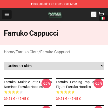
FREE
shipping on orders over $100
Farruko Shop - Official Farruko Merchandise Store
Open menu
Farruko Cappucci
Home
/
Farruko Cloth
/
Farruko Cappucci
Farruko - Multiple Latin Grammy
Farruko - Leading Trap Latino
-20%
-20%
Nominee Farruko Hoodies
Figure Farruko Hoodies
39,51 € - 45,95 €
39,51 € - 45,95 €