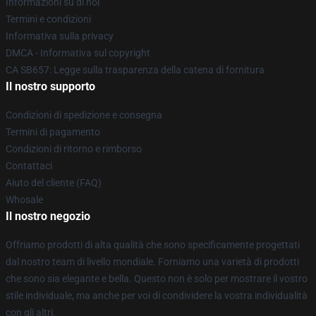
Informazioni su di noi
Termini e condizioni
Informativa sulla privacy
DMCA - Informativa sul copyright
CA SB657: Legge sulla trasparenza della catena di fornitura
Il nostro supporto
Condizioni di spedizione e consegna
Termini di pagamento
Condizioni di ritorno e rimborso
Contattaci
Aiuto del cliente (FAQ)
Whosale
Il nostro negozio
Offriamo prodotti di alta qualità che sono specificamente progettati
dal nostro team di livello mondiale. Forniamo una varietà di prodotti
che sono sia elegante e bella. Questo non è solo per mostrare il vostro
stile individuale, ma anche per voi di condividere la vostra individualità
con gli altri.