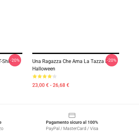
-20%
-20%
-Shirt
Una Ragazza Che Ama La Tazza Di
Halloween
23,00 € - 26,68 €
e
Pagamento sicuro al 100%
zo
PayPal / MasterCard / Visa