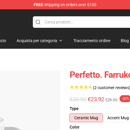
FREE
shipping on orders over $100
zio
Acquista per categoria
Tracciamento ordine
Blog
Perfetto. Farruk
(2 customer reviews
€29.90
€23.92
-20%
$26.00
Type
Ceramic Mug
Accent Mug
Color