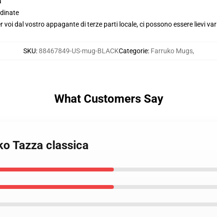
a
dinate
voi dal vostro appagante di terze parti locale, ci possono essere lievi var
SKU
:
88467849-US-mug-BLACK
Categorie
:
Farruko Mugs
,
What Customers Say
uko Tazza classica