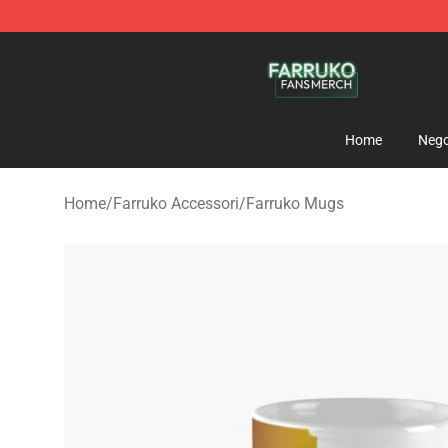
Farruko Shop - Official Farruko Merchandise Store
Home
Nego
Home
/
Farruko Accessori
/
Farruko Mugs