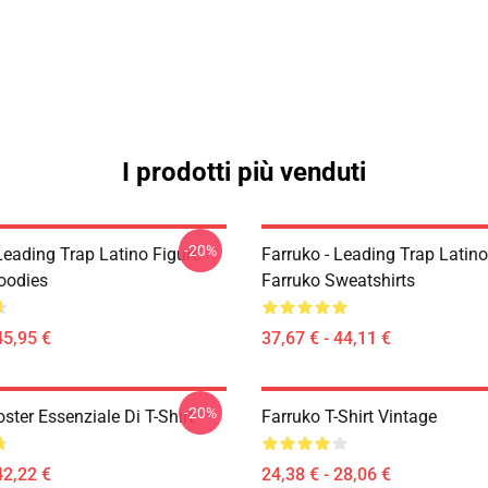
I prodotti più venduti
-20%
Leading Trap Latino Figure
Farruko - Leading Trap Latino
oodies
Farruko Sweatshirts
45,95 €
37,67 € - 44,11 €
-20%
ster Essenziale Di T-Shirt
Farruko T-Shirt Vintage
42,22 €
24,38 € - 28,06 €