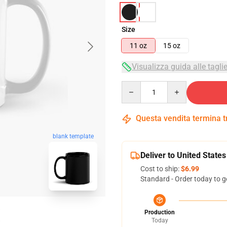
Size
11 oz
15 oz
Visualizza guida alle tagli
Quantity
Questa vendita termina 
blank template
Deliver to United States
Cost to ship:
$6.99
Standard - Order today to g
Production
Today