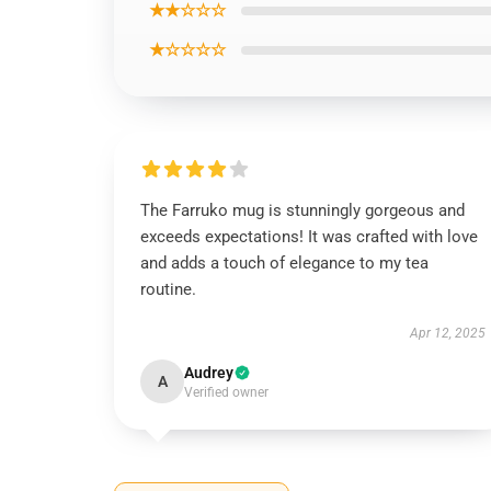
★★☆☆☆
★☆☆☆☆
The Farruko mug is stunningly gorgeous and
exceeds expectations! It was crafted with love
and adds a touch of elegance to my tea
routine.
Apr 12, 2025
Audrey
A
Verified owner