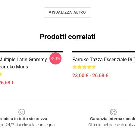
VISUALIZZA ALTRO
Prodotti correlati
-20%
 Multiple Latin Grammy
Farruko Tazza Essenziale Di T
Farruko Mugs
23,00 € - 26,68 €
26,68 €
cquista in tutta sicurezza
Garanzia internazional
to 24/7 dai clic alla consegna
Offerto nel paese di utiliz