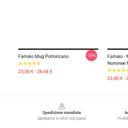
-20%
Farruko Mug Portoricano
Farruko -
Nominee 
23,00 € - 26,68 €
23,00 € - 
Footer
Spedizione mondiale
A
Spediamo in oltre 200 paesi
Protet