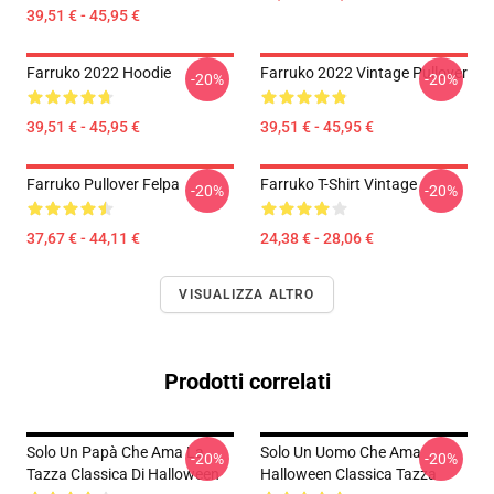
39,51 € - 45,95 €
Farruko 2022 Hoodie
Farruko 2022 Vintage Pullover
-20%
-20%
39,51 € - 45,95 €
39,51 € - 45,95 €
Farruko Pullover Felpa
Farruko T-Shirt Vintage
-20%
-20%
37,67 € - 44,11 €
24,38 € - 28,06 €
VISUALIZZA ALTRO
Prodotti correlati
Solo Un Papà Che Ama La
Solo Un Uomo Che Ama
-20%
-20%
Tazza Classica Di Halloween
Halloween Classica Tazza