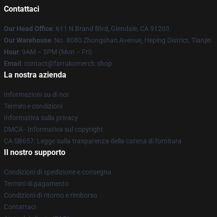
Contattaci
Our Head Office
: 611 N Brand Blvd, Glendale, CA 91203
Our Warehouse
: No. 8080 Zhongshan Avenue, Heping District, Tianjin
Hour
: 9AM – 5PM (Mon – Fri)
Email
: contact@farrukomerch.shop
La nostra azienda
Informazioni su di noi
Termini e condizioni
Informativa sulla privacy
DMCA - Informativa sul copyright
CA SB657: Legge sulla trasparenza della catena di fornitura
Il nostro supporto
Condizioni di spedizione e consegna
Termini di pagamento
Condizioni di ritorno e rimborso
Contattaci