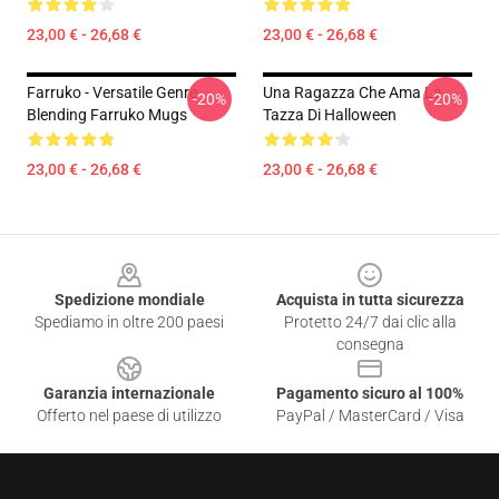
23,00 € - 26,68 €
23,00 € - 26,68 €
Farruko - Versatile Genre
Una Ragazza Che Ama La
-20%
-20%
Blending Farruko Mugs
Tazza Di Halloween
23,00 € - 26,68 €
23,00 € - 26,68 €
Footer
Spedizione mondiale
Acquista in tutta sicurezza
Spediamo in oltre 200 paesi
Protetto 24/7 dai clic alla
consegna
Garanzia internazionale
Pagamento sicuro al 100%
Offerto nel paese di utilizzo
PayPal / MasterCard / Visa