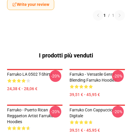
Write your review
1
/
1
I prodotti più venduti
Farruko LA 0502 T-Shirts
Farruko - Versatile Genre
-20%
-20%
Blending Farruko Hoodies
24,38 € - 28,06 €
39,51 € - 45,95 €
Farruko - Puerto Rican
Farruko Con Cappuccio
-20%
-20%
Reggaeton Artist Farruko
Digitale
Hoodies
39,51 € - 45,95 €