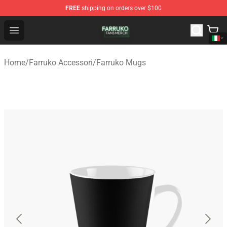
FREE
shipping on orders over $100
Farruko Shop - Official Farruko Merchandise Store
Open menu
Home
/
Farruko Accessori
/
Farruko Mugs