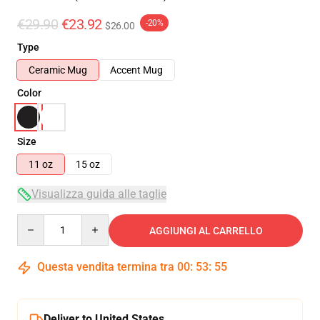
€29.90
€23.92
-20%
$26.00
Type
Ceramic Mug
Accent Mug
Color
Size
11 oz
15 oz
Visualizza guida alle taglie
Quantity
AGGIUNGI AL CARRELLO
Questa vendita termina tra
00
:
53
:
55
Deliver to United States