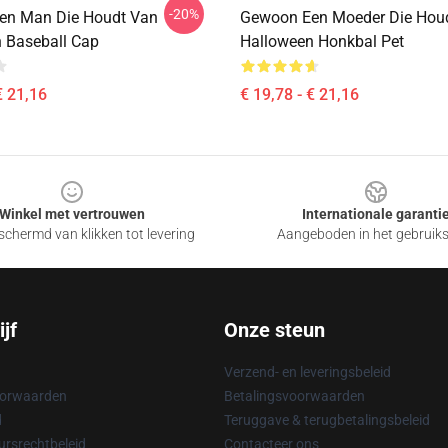
-20%
en Man Die Houdt Van
Gewoon Een Moeder Die Hou
 Baseball Cap
Halloween Honkbal Pet
€ 21,16
€ 19,78 - € 21,16
Winkel met vertrouwen
Internationale garanti
chermd van klikken tot levering
Aangeboden in het gebruik
jf
Onze steun
Verzend- en leveringsbeleid
oorwaarden
Betalingsvoorwaarden
d
Teruggave & terugbetalingsbeleid
rsrechtbeleid
Contacteer ons