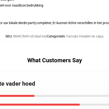
eel voor naadloze bedrukking
r uw lokale derde-partij completer, Er kunnen lichte verschillen in het p
SKU
:
88467849-US-dad-hat
Categorieën
:
Farruko Hoeden en caps
,
What Customers Say
cte vader hoed