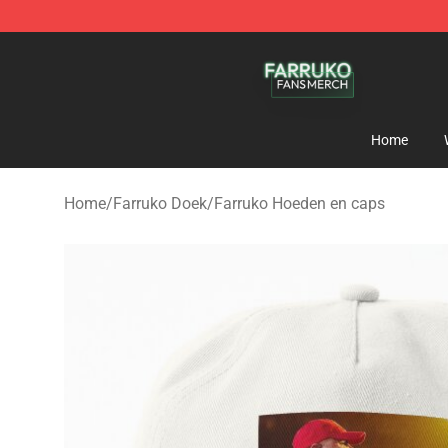
Farruko Shop - Official Farruko Merchandise Store
Home
Home
/
Farruko Doek
/
Farruko Hoeden en caps