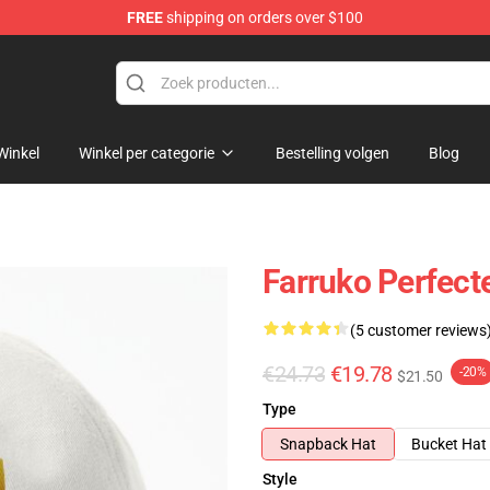
FREE
shipping on orders over $100
Winkel
Winkel per categorie
Bestelling volgen
Blog
Farruko Perfect
(5 customer reviews
€24.73
€19.78
-20%
$21.50
Type
Snapback Hat
Bucket Hat
Style