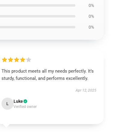
0%
0%
0%
This product meets all my needs perfectly. It’s
sturdy, functional, and performs excellently.
Apr 12, 2025
Luke
L
Verified owner