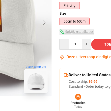
Printing
Size
56cm to 60cm
Bekijk maattabel
Quantity
TOE
Deze uitverkoop eindigt 
blank template
Deliver to United States
Cost to ship:
$6.99
Standard - Order today to g
Production
Today