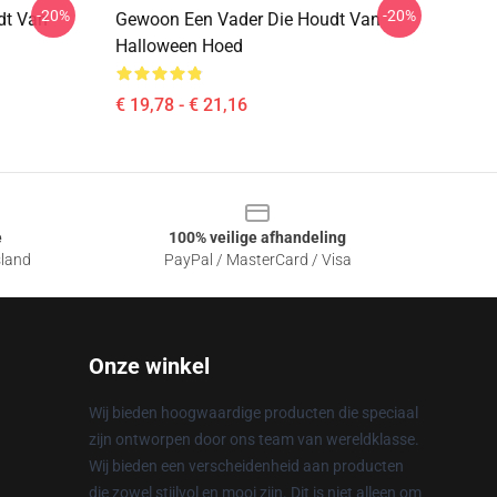
-20%
-20%
dt Van
Gewoon Een Vader Die Houdt Van
Halloween Hoed
€ 19,78 - € 21,16
e
100% veilige afhandeling
sland
PayPal / MasterCard / Visa
Onze winkel
Wij bieden hoogwaardige producten die speciaal
zijn ontworpen door ons team van wereldklasse.
Wij bieden een verscheidenheid aan producten
die zowel stijlvol en mooi zijn. Dit is niet alleen om