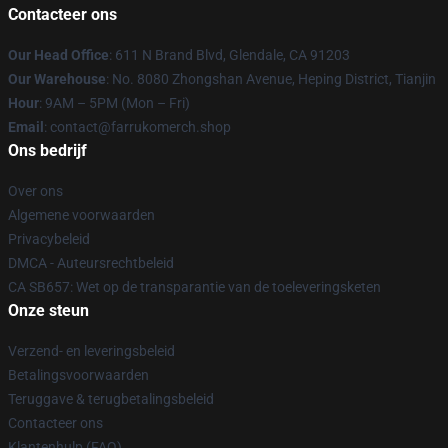
Contacteer ons
Our Head Office
: 611 N Brand Blvd, Glendale, CA 91203
Our Warehouse
: No. 8080 Zhongshan Avenue, Heping District, Tianjin
Hour
: 9AM – 5PM (Mon – Fri)
Email
: contact@farrukomerch.shop
Ons bedrijf
Over ons
Algemene voorwaarden
Privacybeleid
DMCA - Auteursrechtbeleid
CA SB657: Wet op de transparantie van de toeleveringsketen
Onze steun
Verzend- en leveringsbeleid
Betalingsvoorwaarden
Teruggave & terugbetalingsbeleid
Contacteer ons
Klantenhulp (FAQ)