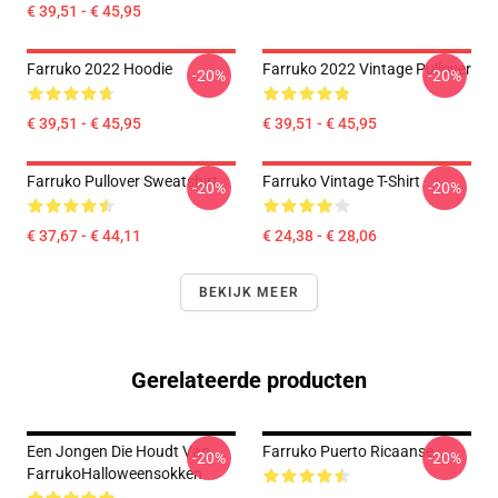
€ 39,51 - € 45,95
Farruko 2022 Hoodie
Farruko 2022 Vintage Pullover
-20%
-20%
€ 39,51 - € 45,95
€ 39,51 - € 45,95
Farruko Pullover Sweatshirt
Farruko Vintage T-Shirt
-20%
-20%
€ 37,67 - € 44,11
€ 24,38 - € 28,06
BEKIJK MEER
Gerelateerde producten
Een Jongen Die Houdt Van
Farruko Puerto Ricaanse
-20%
-20%
FarrukoHalloweensokken