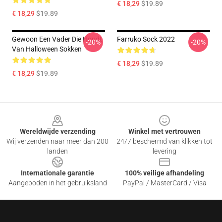
€ 18,29
$19.89
€ 18,29
$19.89
Gewoon Een Vader Die Houdt
Farruko Sock 2022
-20%
-20%
Van Halloween Sokken
€ 18,29
$19.89
€ 18,29
$19.89
Footer
Wereldwijde verzending
Winkel met vertrouwen
Wij verzenden naar meer dan 200
24/7 beschermd van klikken tot
landen
levering
Internationale garantie
100% veilige afhandeling
Aangeboden in het gebruiksland
PayPal / MasterCard / Visa