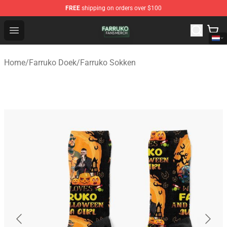
FREE
shipping on orders over $100
Farruko Shop - Official Farruko Merchandise Store
Open menu
Home
/
Farruko Doek
/
Farruko Sokken