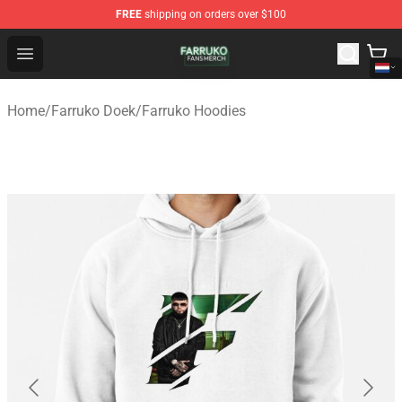
FREE
shipping on orders over $100
Farruko Shop - Official Farruko Merchandise Store
Open menu
Home
/
Farruko Doek
/
Farruko Hoodies