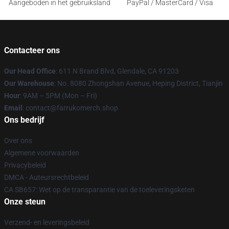
Aangeboden in het gebruiksland
PayPal / MasterCard / Visa
Contacteer ons
Our Head Office
: 611 N Brand Blvd, Glendale, CA 91203
Our Warehouse
: No. 8080 Zhongshan Avenue, Heping District, Tianjin
Hour
: 9AM – 5PM (Mon – Fri)
Email
: contact@farrukomerch.shop
Ons bedrijf
Over ons
Algemene voorwaarden
Privacybeleid
DMCA - Auteursrechtbeleid
CA SB657: Wet op de transparantie van de toeleveringsketen
Onze steun
Verzend- en leveringsbeleid