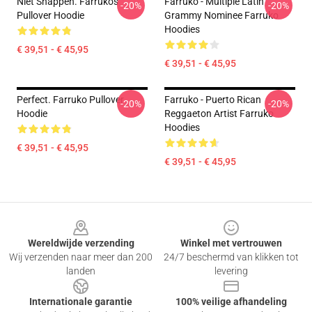
Niet Snappen. Farruko's
Farruko - Multiple Latin
-20%
-20%
Pullover Hoodie
Grammy Nominee Farruko
Hoodies
€ 39,51 - € 45,95
€ 39,51 - € 45,95
Perfect. Farruko Pullover
Farruko - Puerto Rican
-20%
-20%
Hoodie
Reggaeton Artist Farruko
Hoodies
€ 39,51 - € 45,95
€ 39,51 - € 45,95
Footer
Wereldwijde verzending
Winkel met vertrouwen
Wij verzenden naar meer dan 200
24/7 beschermd van klikken tot
landen
levering
Internationale garantie
100% veilige afhandeling