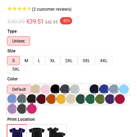
(2 customer reviews)
€49.39
€39.51
-20%
$42.95
Type
Unisex
Size
S
M
L
XL
2XL
3XL
4XL
5XL
Color
Default
Print Location