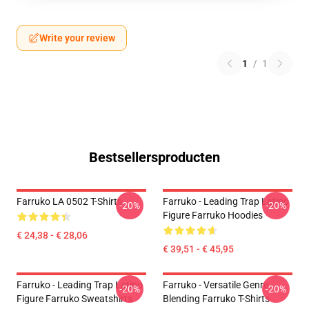
Write your review
1
/
1
Bestsellersproducten
Farruko LA 0502 T-Shirts
Farruko - Leading Trap Latino
-20%
-20%
Figure Farruko Hoodies
€ 24,38 - € 28,06
€ 39,51 - € 45,95
Farruko - Leading Trap Latino
Farruko - Versatile Genre
-20%
-20%
Figure Farruko Sweatshirts
Blending Farruko T-Shirts