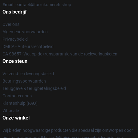
Email
: contact@farrukomerch.shop
Ons bedrijf
Over ons
Algemene voorwaarden
Privacybeleid
DMCA - Auteursrechtbeleid
CA SB657: Wet op de transparantie van de toeleveringsketen
Onze steun
Verzend- en leveringsbeleid
Betalingsvoorwaarden
Teruggave & terugbetalingsbeleid
Contacteer ons
Klantenhulp (FAQ)
Whosale
Onze winkel
Wij bieden hoogwaardige producten die speciaal zijn ontworpen door
ons team van wereldklasse. Wij bieden een verscheidenheid aan