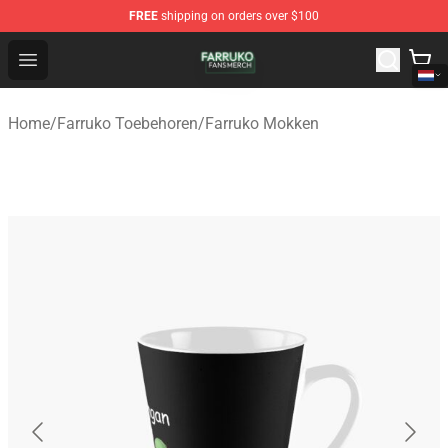
FREE
shipping on orders over $100
Farruko Shop - Official Farruko Merchandise Store
Open menu
Home
/
Farruko Toebehoren
/
Farruko Mokken