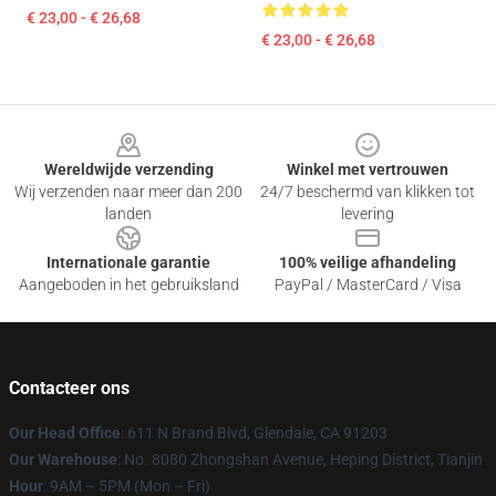
€ 23,00 - € 26,68
€ 23,00 - € 26,68
Footer
Wereldwijde verzending
Winkel met vertrouwen
Wij verzenden naar meer dan 200
24/7 beschermd van klikken tot
landen
levering
Internationale garantie
100% veilige afhandeling
Aangeboden in het gebruiksland
PayPal / MasterCard / Visa
Contacteer ons
Our Head Office
: 611 N Brand Blvd, Glendale, CA 91203
Our Warehouse
: No. 8080 Zhongshan Avenue, Heping District, Tianjin
Hour
: 9AM – 5PM (Mon – Fri)