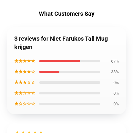
What Customers Say
3 reviews for Niet Farukos Tall Mug
krijgen
★★★★★
67%
★★★★☆
33%
★★★☆☆
0%
★★☆☆☆
0%
★☆☆☆☆
0%