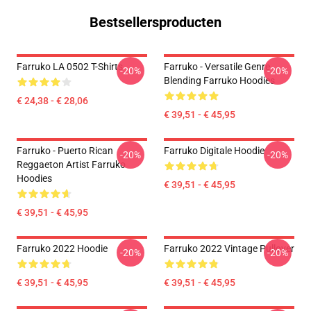
Bestsellersproducten
Farruko LA 0502 T-Shirts
Farruko - Versatile Genre
-20%
-20%
Blending Farruko Hoodies
€ 24,38 - € 28,06
€ 39,51 - € 45,95
Farruko - Puerto Rican
Farruko Digitale Hoodie
-20%
-20%
Reggaeton Artist Farruko
Hoodies
€ 39,51 - € 45,95
€ 39,51 - € 45,95
Farruko 2022 Hoodie
Farruko 2022 Vintage Pullover
-20%
-20%
€ 39,51 - € 45,95
€ 39,51 - € 45,95