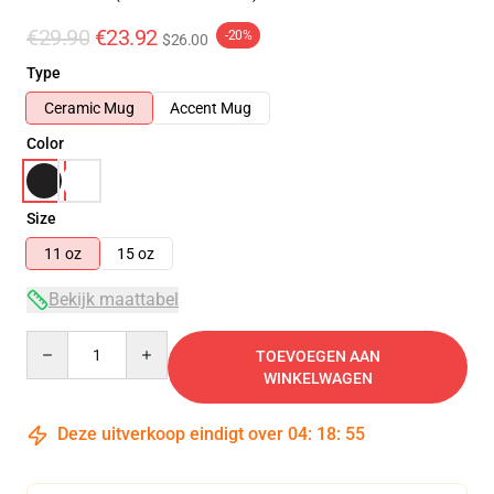
€29.90
€23.92
-20%
$26.00
Type
Ceramic Mug
Accent Mug
Color
Size
11 oz
15 oz
Bekijk maattabel
Quantity
TOEVOEGEN AAN
WINKELWAGEN
Deze uitverkoop eindigt over
04
:
18
:
55