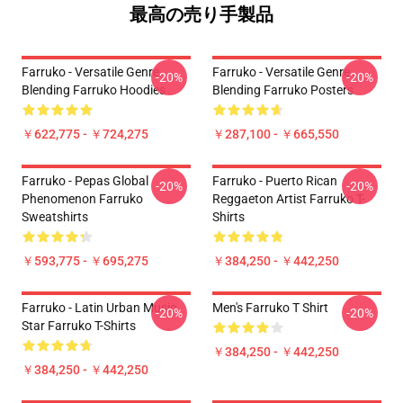
最高の売り手製品
Farruko - Versatile Genre
Farruko - Versatile Genre
-20%
-20%
Blending Farruko Hoodies
Blending Farruko Posters
￥622,775 - ￥724,275
￥287,100 - ￥665,550
Farruko - Pepas Global
Farruko - Puerto Rican
-20%
-20%
Phenomenon Farruko
Reggaeton Artist Farruko T-
Sweatshirts
Shirts
￥593,775 - ￥695,275
￥384,250 - ￥442,250
Farruko - Latin Urban Music
Men's Farruko T Shirt
-20%
-20%
Star Farruko T-Shirts
￥384,250 - ￥442,250
￥384,250 - ￥442,250