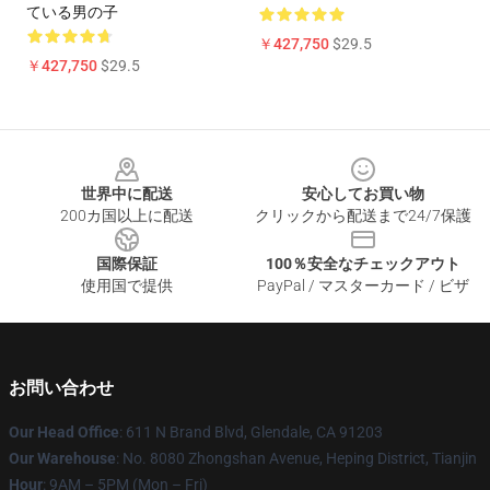
ている男の子
￥427,750
$29.5
￥427,750
$29.5
Footer
世界中に配送
安心してお買い物
200カ国以上に配送
クリックから配送まで24/7保護
国際保証
100％安全なチェックアウト
使用国で提供
PayPal / マスターカード / ビザ
お問い合わせ
Our Head Office
: 611 N Brand Blvd, Glendale, CA 91203
Our Warehouse
: No. 8080 Zhongshan Avenue, Heping District, Tianjin
Hour
: 9AM – 5PM (Mon – Fri)