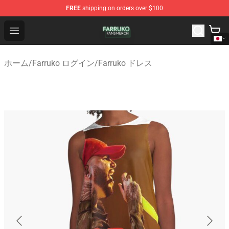
FREE
shipping on orders over $100
Farruko Shop - Official Farruko Merchandise Store
Open menu
ホーム
/
Farruko ログイン
/
Farruko ドレス