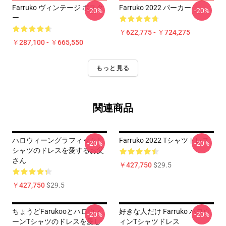
Farruko ヴィンテージ ポスタ
Farruko 2022 パーカー
-20%
-20%
ー
￥622,775 - ￥724,275
￥287,100 - ￥665,550
もっと見る
関連商品
ハロウィーングラフィックT
Farruko 2022 Tシャツドレス
-20%
-20%
シャツのドレスを愛するお父
さん
￥427,750
$29.5
￥427,750
$29.5
ちょうどFarukooとハロウィ
好きな人だけ Farruko ハロウ
-20%
-20%
ーンTシャツのドレスを愛し
ィンTシャツドレス