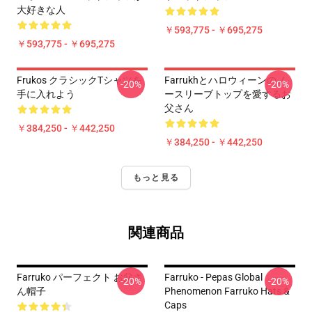
大好きな人
￥593,775 - ￥695,275
￥593,775 - ￥695,275
Frukos クラシックTシャツを
Farrukhとハロウィーンのノ
-20%
-20%
手に入れよう
ースリーブトップを愛するお
父さん
￥384,250 - ￥442,250
￥384,250 - ￥442,250
もっと見る
関連商品
Farruko パーフェクト お父さ
Farruko - Pepas Global
-20%
-20%
ん帽子
Phenomenon Farruko Hats &
Caps