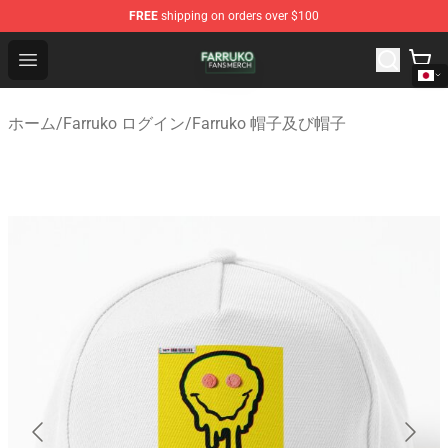
FREE
shipping on orders over $100
Farruko Shop - Official Farruko Merchandise Store
Open menu
ホーム
/
Farruko ログイン
/
Farruko 帽子及び帽子