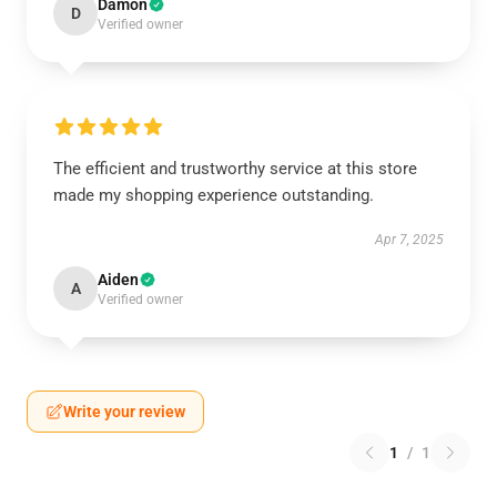
Damon
D
Verified owner
The efficient and trustworthy service at this store
made my shopping experience outstanding.
Apr 7, 2025
Aiden
A
Verified owner
Write your review
1
/
1