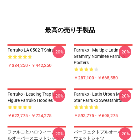
最高の売り手製品
Farruko LA 0502 T-Shirts
Farruko - Multiple Latin
-20%
-20%
Grammy Nominee Farruko
Posters
￥384,250 - ￥442,250
￥287,100 - ￥665,550
Farruko - Leading Trap Latino
Farruko - Latin Urban Music
-20%
-20%
Figure Farruko Hoodies
Star Farruko Sweatshirts
￥622,775 - ￥724,275
￥593,775 - ￥695,275
ファルコとハロウィーンのプ
パーフェクトプルオーバー ス
-20%
-20%
ルオーバースエットシャツが
ウェットシャツ