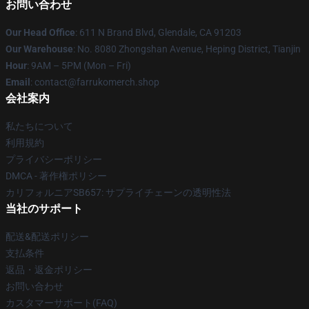
お問い合わせ
Our Head Office
: 611 N Brand Blvd, Glendale, CA 91203
Our Warehouse
: No. 8080 Zhongshan Avenue, Heping District, Tianjin
Hour
: 9AM – 5PM (Mon – Fri)
Email
: contact@farrukomerch.shop
会社案内
私たちについて
利用規約
プライバシーポリシー
DMCA - 著作権ポリシー
カリフォルニアSB657: サプライチェーンの透明性法
当社のサポート
配送&配送ポリシー
支払条件
返品・返金ポリシー
お問い合わせ
カスタマーサポート(FAQ)