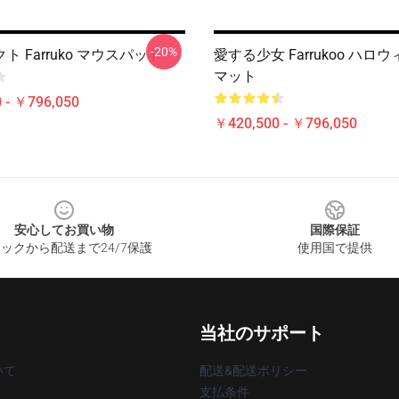
-20%
ト Farruko マウスパッド
愛する少女 Farrukoo ハロ
マット
 - ￥796,050
￥420,500 - ￥796,050
安心してお買い物
国際保証
ックから配送まで24/7保護
使用国で提供
当社のサポート
いて
配送&配送ポリシー
支払条件