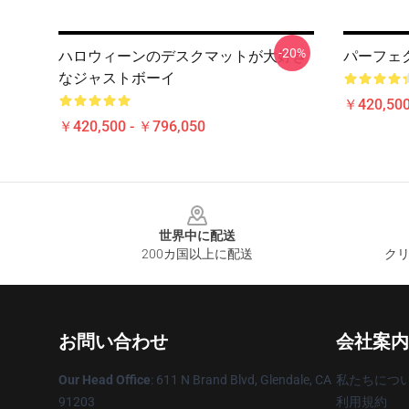
-20%
ハロウィーンのデスクマットが大好き
パーフェク
なジャストボーイ
￥420,500
￥420,500 - ￥796,050
Footer
世界中に配送
200カ国以上に配送
クリ
お問い合わせ
会社案内
Our Head Office
: 611 N Brand Blvd, Glendale, CA
私たちにつ
91203
利用規約