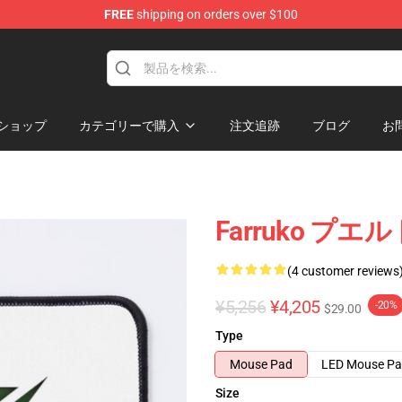
FREE
shipping on orders over $100
ショップ
カテゴリーで購入
注文追跡
ブログ
お
Farruko 
(4 customer reviews
¥5,256
¥4,205
-20%
$29.00
Type
Mouse Pad
LED Mouse P
Size