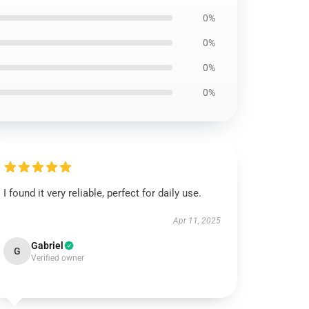
0%
0%
0%
0%
I found it very reliable, perfect for daily use.
Apr 11, 2025
Gabriel
G
Verified owner