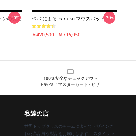
-20%
-20%
ウィンの机の
ペパ による Farruko マウスパッド
￥420,500 - ￥796,050
100％安全なチェックアウト
PayPal / マスターカード / ビザ
私達の店
世界トップクラスのチームによってデザインさ
れた高品質な製品をお届けします。 スタイリッ