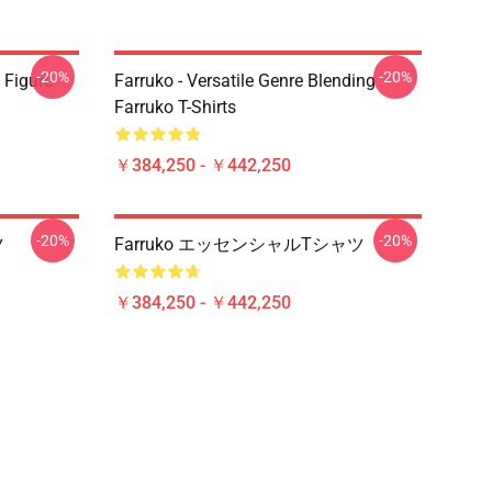
-20%
-20%
 Figure
Farruko - Versatile Genre Blending
Farruko T-Shirts
￥384,250 - ￥442,250
-20%
-20%
ツ
Farruko エッセンシャルTシャツ
￥384,250 - ￥442,250