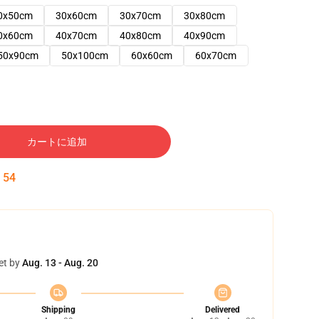
0x50cm
30x60cm
30x70cm
30x80cm
0x60cm
40x70cm
40x80cm
40x90cm
50x90cm
50x100cm
60x60cm
60x70cm
カートに追加
:
53
et by
Aug. 13 - Aug. 20
Shipping
Delivered