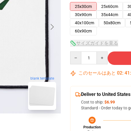
25x30cm
25x60cm
3
30x90cm
35x44cm
4
40x100cm
50x80cm
60x90cm
サイズガイドを見る
Quantity
このセールはあと
02
:
41
blank template
Deliver to United States
Cost to ship:
$6.99
Standard - Order today to g
Production