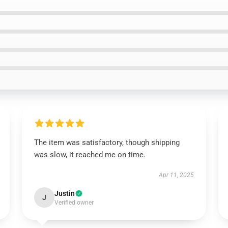
The item was satisfactory, though shipping
was slow, it reached me on time.
Apr 11, 2025
Justin
J
Verified owner