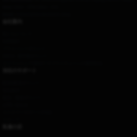
Hour
: 9AM – 5PM (Mon – Fri)
Email
: contact@farrukomerch.shop
会社案内
私たちについて
利用規約
プライバシーポリシー
DMCA - 著作権ポリシー
カリフォルニアSB657: サプライチェーンの透明性法
当社のサポート
配送&配送ポリシー
支払条件
返品・返金ポリシー
お問い合わせ
カスタマーサポート(FAQ)
スタッフ
私達の店