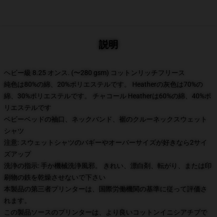
説明
ヘビー級 8.25 オンス. (〜280 gsm) コットンリッチフリース
純色は80%の綿、20%ポリエステルです。 Heatherの灰色は70%の
綿、30%ポリエステルです。 チャコール Heatherは60%の綿、40%ポ
リエステルです
ベビーベッドの袖口、ネックバンド、裾のクルーネックスウェット
シャツ
注意: スウェットシャツのバギーやオーバーサイズが好きなら2サイ
ズアップ
洗浄の指示: 手か機械洗浄風邪。 きれい、漂白剤、転がり、または印
刷物の鉄を乾燥させないで下さい
本製品の第三者プリンターは、国際労働機関の基準に従って評価さ
れます。
この製品ソースのプリンターは、より良いコットンイニシアチブで