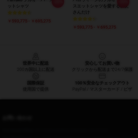
-20%
-20%
ットシャツ
スエットシャツを愛するお父
さんだけ
￥593,775 - ￥695,275
￥593,775 - ￥695,275
Footer
世界中に配送
安心してお買い物
200カ国以上に配送
クリックから配送まで24/7保護
国際保証
100％安全なチェックアウト
使用国で提供
PayPal / マスターカード / ビザ
お問い合わせ
Our Head Office
: 611 N Brand Blvd, Glendale, CA 91203
Our Warehouse
: No. 8080 Zhongshan Avenue, Heping District, Tianjin