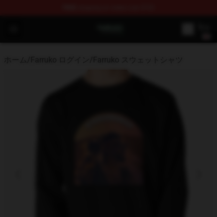
FREE
shipping on orders over $100
Farruko Shop - Official Farruko Merchandise Store
Open menu
ホーム
/
Farruko ログイン
/
Farruko スウェットシャツ