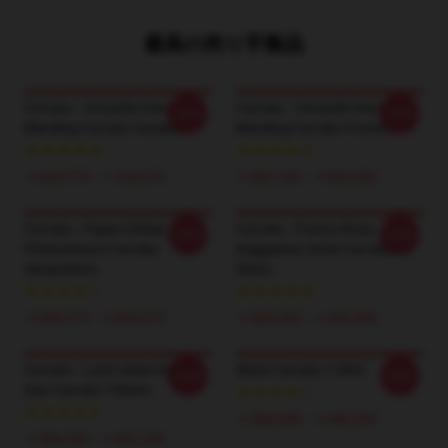
最高の売り手製品
Farruko - Versatile Genre
Farruko - Versatile Genre
-20%
-20%
Blending Farruko Hoodies
Blending Farruko Posters
￥622,775 - ￥724,275
￥287,100 - ￥665,550
Farruko - Pepas Global
Farruko - Puerto Rican
-20%
-20%
Phenomenon Farruko
Reggaeton Artist Farruko T-
Sweatshirts
Shirts
￥593,775 - ￥695,275
￥384,250 - ￥442,250
Farruko - Latin Urban Music
Men's Farruko T Shirt
-20%
-20%
Star Farruko T-Shirts
￥384,250 - ￥442,250
￥384,250 - ￥442,250