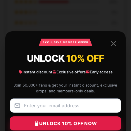
★★★★☆
50%
★★★☆☆
0%
★★☆☆☆
0%
★☆☆☆☆
0%
EXCLUSIVE MEMBER OFFER
UNLOCK
10% OFF
Instant discount
Exclusive offers
Early access
Excellent value, performs better than most
competitors.
Join 50,000+ fans & get your instant discount, exclusive
drops, and members-only deals.
Apr 12, 2025
John
J
Verified owner
UNLOCK 10% OFF NOW