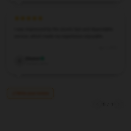
I was impressed by the store’s fast and dependable
service, which made my experience enjoyable.
Apr 7, 2025
Eleanor
E
Verified owner
Write your review
1
/
1