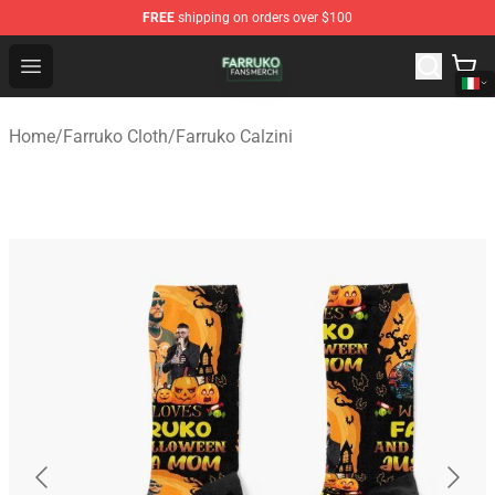
FREE
shipping on orders over $100
Farruko Shop - Official Farruko Merchandise Store
Open menu
Home
/
Farruko Cloth
/
Farruko Calzini