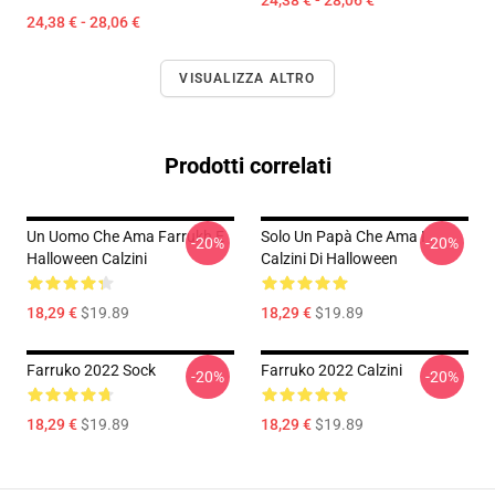
24,38 € - 28,06 €
24,38 € - 28,06 €
VISUALIZZA ALTRO
Prodotti correlati
Un Uomo Che Ama Farrukh E
Solo Un Papà Che Ama I
-20%
-20%
Halloween Calzini
Calzini Di Halloween
18,29 €
$19.89
18,29 €
$19.89
Farruko 2022 Sock
Farruko 2022 Calzini
-20%
-20%
18,29 €
$19.89
18,29 €
$19.89