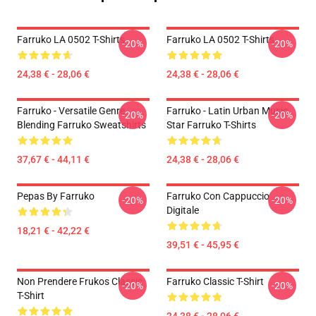
Farruko LA 0502 T-Shirts
Farruko LA 0502 T-Shirts
-20%
-20%
24,38 € - 28,06 €
24,38 € - 28,06 €
Farruko - Versatile Genre
Farruko - Latin Urban Music
-20%
-20%
Blending Farruko Sweatshirts
Star Farruko T-Shirts
37,67 € - 44,11 €
24,38 € - 28,06 €
Pepas By Farruko
Farruko Con Cappuccio
-20%
-20%
Digitale
18,21 € - 42,22 €
39,51 € - 45,95 €
Non Prendere Frukos Classic
Farruko Classic T-Shirt
-20%
-20%
T-Shirt