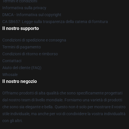
Termini e condizioni
Informativa sulla privacy
DMCA - Informativa sul copyright
CA SB657: Legge sulla trasparenza della catena di fornitura
Il nostro supporto
Condizioni di spedizione e consegna
Termini di pagamento
Condizioni di ritorno e rimborso
Contattaci
Aiuto del cliente (FAQ)
Whosale
Il nostro negozio
Offriamo prodotti di alta qualità che sono specificamente progettati
dal nostro team di livello mondiale. Forniamo una varietà di prodotti
che sono sia elegante e bella. Questo non è solo per mostrare il vostro
stile individuale, ma anche per voi di condividere la vostra individualità
con gli altri.