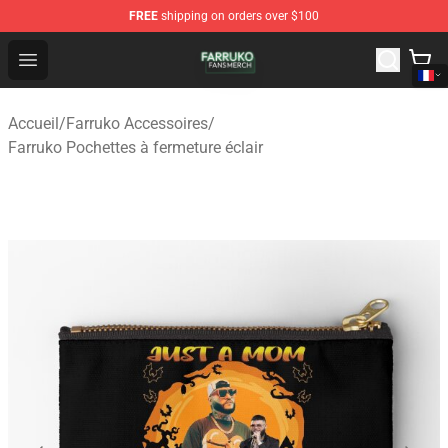
FREE
shipping on orders over $100
Farruko Shop - Official Farruko Merchandise Store
Open menu
Accueil
/
Farruko Accessoires
/
Farruko Pochettes à fermeture éclair