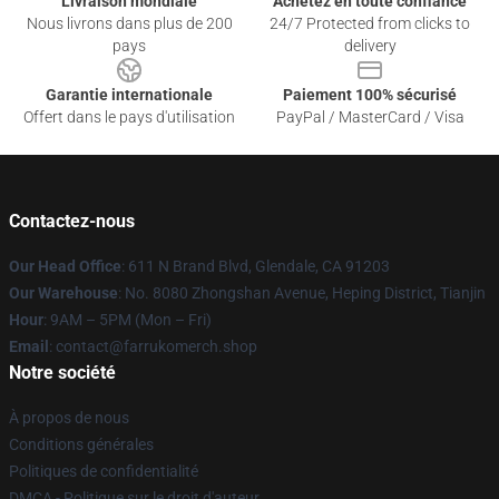
Livraison mondiale
Achetez en toute confiance
Nous livrons dans plus de 200
24/7 Protected from clicks to
pays
delivery
Garantie internationale
Paiement 100% sécurisé
Offert dans le pays d'utilisation
PayPal / MasterCard / Visa
Contactez-nous
Our Head Office
: 611 N Brand Blvd, Glendale, CA 91203
Our Warehouse
: No. 8080 Zhongshan Avenue, Heping District, Tianjin
Hour
: 9AM – 5PM (Mon – Fri)
Email
: contact@farrukomerch.shop
Notre société
À propos de nous
Conditions générales
Politiques de confidentialité
DMCA - Politique sur le droit d'auteur