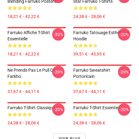
Blending Farruko Posters
Star Farruko T-Shirts
18,21 € - 42,22 €
24,38 € - 28,06 €
Farruko Affiche T-Shirt
Farruko Tatouage Esthétique
-20%
-20%
Essentielle
Hoodie
18,21 € - 42,22 €
39,51 € - 45,95 €
Ne Prends Pas Le Pull De
Farruko Sweatshirt
-20%
-20%
Farkho.
Portoricain
37,67 € - 44,11 €
37,67 € - 44,11 €
Farruko T-Shirt Classique
Farruko T-Shirt Essentiel
-20%
-20%
24,38 € - 28,06 €
24,38 € - 28,06 €
VOIR PLUS