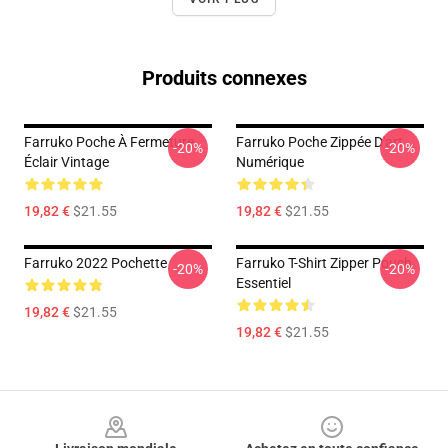
Produits connexes
Farruko Poche À Fermeture
Farruko Poche Zippée D'art
-20%
-20%
Éclair Vintage
Numérique
19,82 €
$21.55
19,82 €
$21.55
Farruko 2022 Pochette
Farruko T-Shirt Zipper Pouch
-20%
-20%
Essentiel
19,82 €
$21.55
19,82 €
$21.55
Footer