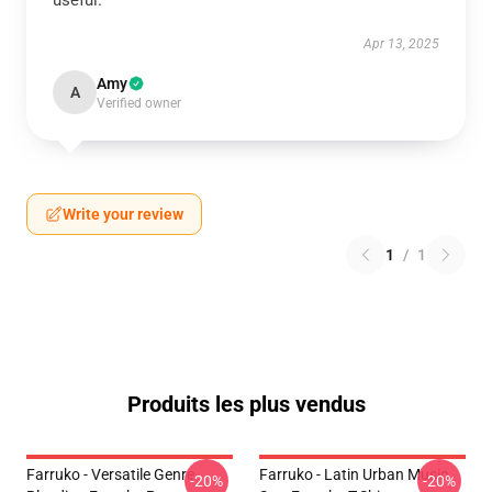
useful.
Apr 13, 2025
Amy
A
Verified owner
Write your review
1
/
1
Produits les plus vendus
Farruko - Versatile Genre
Farruko - Latin Urban Music
-20%
-20%