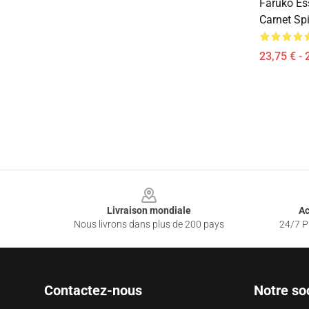
Faruko Ess
Carnet Spi
23,75 € - 
Footer
Livraison mondiale
Ac
Nous livrons dans plus de 200 pays
24/7 Pr
Contactez-nous
Notre so