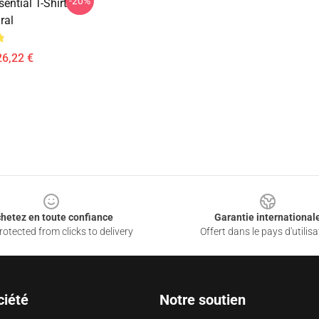
-20%
ential T-Shirt
ral
26,22 €
hetez en toute confiance
Garantie international
otected from clicks to delivery
Offert dans le pays d'utilisa
ciété
Notre soutien