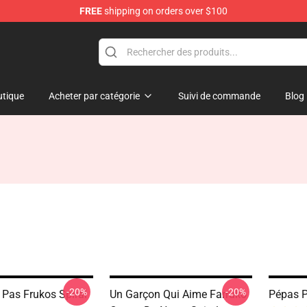
FREE
shipping on orders over $100
tique
Acheter par catégorie
Suivi de commande
Blog
-20%
-20%
 Pas Frukos Spiral
Un Garçon Qui Aime Farruko
Pépas P