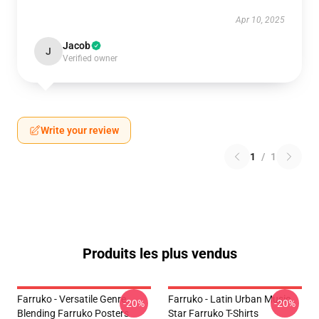
Apr 10, 2025
Jacob
J
Verified owner
Write your review
1
/
1
Produits les plus vendus
Farruko - Versatile Genre
Farruko - Latin Urban Music
-20%
-20%
Blending Farruko Posters
Star Farruko T-Shirts