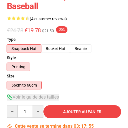
Baseball
(4 customer reviews)
€24.73
€19.78
-20%
$21.50
Type
Snapback Hat
Bucket Hat
Beanie
Style
Printing
Size
56cm to 60cm
Voir le guide des tailles
Quantity
AJOUTER AU PANIER
Cette vente se termine dans
03
:
17
:
54