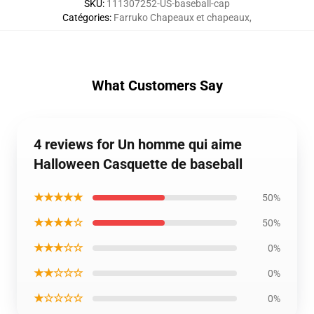
SKU
:
111307252-US-baseball-cap
Catégories
:
Farruko Chapeaux et chapeaux
,
What Customers Say
4 reviews for Un homme qui aime
Halloween Casquette de baseball
★★★★★
50%
★★★★☆
50%
★★★☆☆
0%
★★☆☆☆
0%
★☆☆☆☆
0%