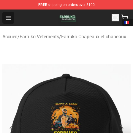
FREE
shipping on orders over $100
Farruko Shop - Official Farruko Merchandise Store
Open menu
Accueil
/
Farruko Vêtements
/
Farruko Chapeaux et chapeaux