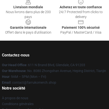
Livraison mondiale
Achetez en toute confiance
Nous livrons dans plus de 200
24/7 Protected from clicks to
pays
delivery
Garantie internationale
Paiement 100% sécurisé
Offert dans le pays d'utilisation
PayPal / MasterCard / Visa
Contactez-nous
Our Head Office
: 611 N Brand Blvd, Glendale, CA 91203
Our Warehouse
: No. 8080 Zhongshan Avenue, Heping District, Tianjin
Hour
: 9AM – 5PM (Mon – Fri)
Email
: contact@farrukomerch.shop
Notre société
À propos de nous
Conditions générales