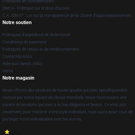
Politiques de confidentialité
DMCA - Politique sur le droit d'auteur
C.A. SB657 : Loi sur la transparence de la chaîne d'approvisionnement
Notre soutien
Politiques d'expédition et de livraison
Conditions de paiement
Politiques de retour et de remboursement
Contactez-nous
Aide aux clients (FAQ)
Vente
Notre magasin
Nous offrons des produits de haute qualité qui sont spécifiquement
conçus par notre équipe de classe mondiale. Nous fournissons une
variété de produits qui sont à la fois élégants et beaux. Ce n'est pas
seulement pour montrer votre style individuel, mais aussi pour vous de
partager votre individualité avec les autres.