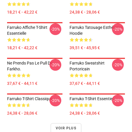
18,21 € - 42,22 €
24,38 € - 28,06 €
Farruko Affiche T-Shirt
Farruko Tatouage Esthétique
-20%
-20%
Essentielle
Hoodie
18,21 € - 42,22 €
39,51 € - 45,95 €
Ne Prends Pas Le Pull De
Farruko Sweatshirt
-20%
-20%
Farkho.
Portoricain
37,67 € - 44,11 €
37,67 € - 44,11 €
Farruko T-Shirt Classique
Farruko T-Shirt Essentiel
-20%
-20%
24,38 € - 28,06 €
24,38 € - 28,06 €
VOIR PLUS