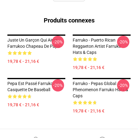
Produits connexes
Juste Un Garçon Qui Aime
Farruko - Puerto Rican
-20%
-20%
Farrukoo Chapeau De Papa
Reggaeton Artist Farruko
Hats & Caps
19,78 € - 21,16 €
19,78 € - 21,16 €
Pepa Est Passé Farruko
Farruko - Pepas Global
-20%
-20%
Casquette De Baseball
Phenomenon Farruko Hats &
Caps
19,78 € - 21,16 €
19,78 € - 21,16 €
Footer