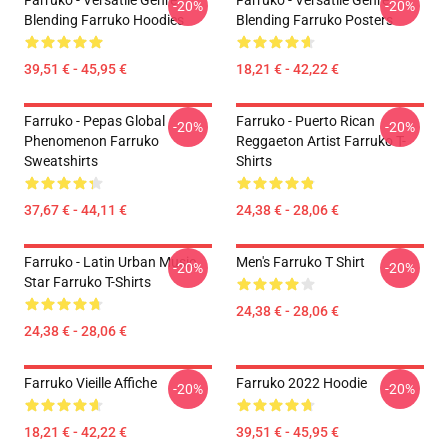
Farruko - Versatile Genre
Farruko - Versatile Genre
-20%
-20%
Blending Farruko Hoodies
Blending Farruko Posters
39,51 € - 45,95 €
18,21 € - 42,22 €
Farruko - Pepas Global
Farruko - Puerto Rican
-20%
-20%
Phenomenon Farruko
Reggaeton Artist Farruko T-
Sweatshirts
Shirts
37,67 € - 44,11 €
24,38 € - 28,06 €
Farruko - Latin Urban Music
Men's Farruko T Shirt
-20%
-20%
Star Farruko T-Shirts
24,38 € - 28,06 €
24,38 € - 28,06 €
Farruko Vieille Affiche
Farruko 2022 Hoodie
-20%
-20%
18,21 € - 42,22 €
39,51 € - 45,95 €