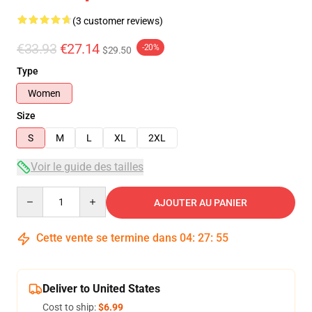
(3 customer reviews)
€33.93
€27.14
-20%
$29.50
Type
Women
Size
S
M
L
XL
2XL
Voir le guide des tailles
Quantity
AJOUTER AU PANIER
Cette vente se termine dans
04
:
27
:
54
Deliver to United States
Cost to ship:
$6.99