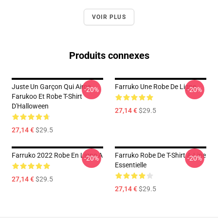
VOIR PLUS
Produits connexes
Juste Un Garçon Qui Aime
Farruko Une Robe De Ligne
-20%
-20%
Farukoo Et Robe T-Shirt
D'Halloween
27,14 €
$29.5
27,14 €
$29.5
Farruko 2022 Robe En Ligne A
Farruko Robe De T-Shirt A-Line
-20%
-20%
Essentielle
27,14 €
$29.5
27,14 €
$29.5