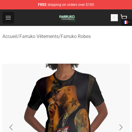
FREE
shipping on orders over $100
Farruko Shop - Official Farruko Merchandise Store
Open menu
Accueil
/
Farruko Vêtements
/
Farruko Robes