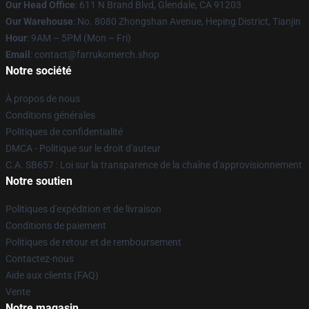
Our Head Office
: 611 N Brand Blvd, Glendale, CA 91203
Our Warehouse
: No. 8080 Zhongshan Avenue, Heping District, Tianjin
Hour
: 9AM – 5PM (Mon – Fri)
Email
: contact@farrukomerch.shop
Notre société
À propos de nous
Conditions générales
Politiques de confidentialité
DMCA - Politique sur le droit d'auteur
C.A. SB657 : Loi sur la transparence de la chaîne d'approvisionnement
Notre soutien
Politiques d'expédition et de livraison
Conditions de paiement
Politiques de retour et de remboursement
Contactez-nous
Aide aux clients (FAQ)
Vente
Notre magasin