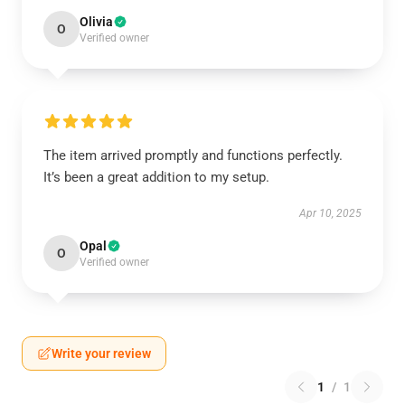
Olivia
O
Verified owner
The item arrived promptly and functions perfectly.
It’s been a great addition to my setup.
Apr 10, 2025
Opal
O
Verified owner
Write your review
1
/
1