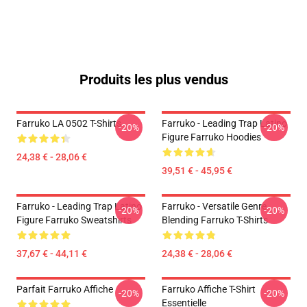
Produits les plus vendus
Farruko LA 0502 T-Shirts
Farruko - Leading Trap Latino
-20%
-20%
Figure Farruko Hoodies
24,38 € - 28,06 €
39,51 € - 45,95 €
Farruko - Leading Trap Latino
Farruko - Versatile Genre
-20%
-20%
Figure Farruko Sweatshirts
Blending Farruko T-Shirts
37,67 € - 44,11 €
24,38 € - 28,06 €
Parfait Farruko Affiche
Farruko Affiche T-Shirt
-20%
-20%
Essentielle