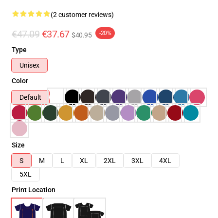
(2 customer reviews)
€47.09
€37.67
-20%
$40.95
Type
Unisex
Color
Default
Size
S
M
L
XL
2XL
3XL
4XL
5XL
Print Location