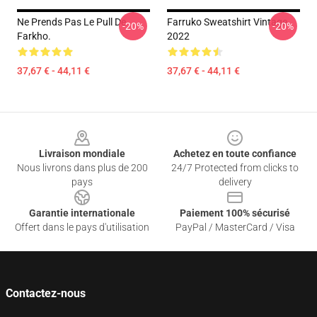
Ne Prends Pas Le Pull De
Farruko Sweatshirt Vintage
-20%
-20%
Farkho.
2022
37,67 € - 44,11 €
37,67 € - 44,11 €
Footer
Livraison mondiale
Achetez en toute confiance
Nous livrons dans plus de 200
24/7 Protected from clicks to
pays
delivery
Garantie internationale
Paiement 100% sécurisé
Offert dans le pays d'utilisation
PayPal / MasterCard / Visa
Contactez-nous