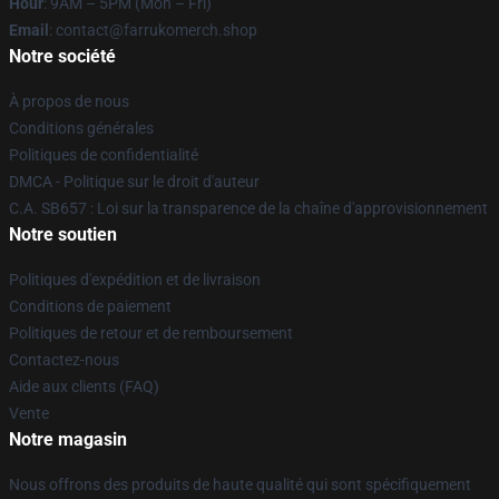
Hour
: 9AM – 5PM (Mon – Fri)
Email
: contact@farrukomerch.shop
Notre société
À propos de nous
Conditions générales
Politiques de confidentialité
DMCA - Politique sur le droit d'auteur
C.A. SB657 : Loi sur la transparence de la chaîne d'approvisionnement
Notre soutien
Politiques d'expédition et de livraison
Conditions de paiement
Politiques de retour et de remboursement
Contactez-nous
Aide aux clients (FAQ)
Vente
Notre magasin
Nous offrons des produits de haute qualité qui sont spécifiquement