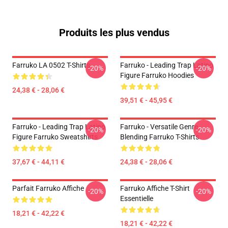
Produits les plus vendus
Farruko LA 0502 T-Shirts
Farruko - Leading Trap Latino
-20%
-20%
Figure Farruko Hoodies
24,38 € - 28,06 €
39,51 € - 45,95 €
Farruko - Leading Trap Latino
Farruko - Versatile Genre
-20%
-20%
Figure Farruko Sweatshirts
Blending Farruko T-Shirts
37,67 € - 44,11 €
24,38 € - 28,06 €
Parfait Farruko Affiche
Farruko Affiche T-Shirt
-20%
-20%
Essentielle
18,21 € - 42,22 €
18,21 € - 42,22 €