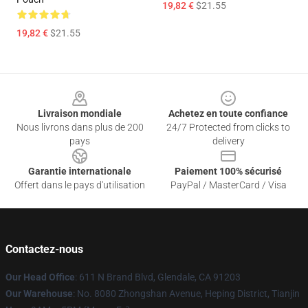
19,82 €
$21.55
19,82 €
$21.55
Footer
Livraison mondiale
Achetez en toute confiance
Nous livrons dans plus de 200
24/7 Protected from clicks to
pays
delivery
Garantie internationale
Paiement 100% sécurisé
Offert dans le pays d'utilisation
PayPal / MasterCard / Visa
Contactez-nous
Our Head Office
: 611 N Brand Blvd, Glendale, CA 91203
Our Warehouse
: No. 8080 Zhongshan Avenue, Heping District, Tianjin