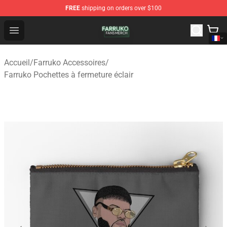
FREE
shipping on orders over $100
Farruko Shop - Official Farruko Merchandise Store
Open menu
Accueil
/
Farruko Accessoires
/
Farruko Pochettes à fermeture éclair