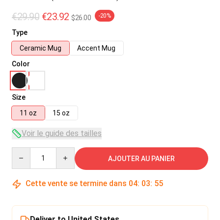
€29.90
€23.92
-20%
$26.00
Type
Ceramic Mug
Accent Mug
Color
Size
11 oz
15 oz
Voir le guide des tailles
Quantity
AJOUTER AU PANIER
Cette vente se termine dans
04
:
03
:
55
Deliver to United States