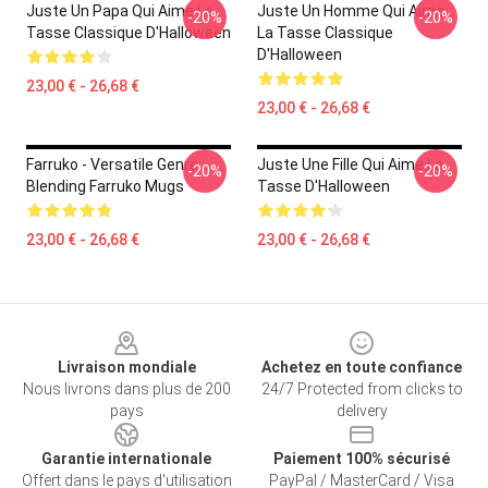
Juste Un Papa Qui Aime La
Juste Un Homme Qui Aime
-20%
-20%
Tasse Classique D'Halloween
La Tasse Classique
D'Halloween
23,00 € - 26,68 €
23,00 € - 26,68 €
Farruko - Versatile Genre
Juste Une Fille Qui Aime La
-20%
-20%
Blending Farruko Mugs
Tasse D'Halloween
23,00 € - 26,68 €
23,00 € - 26,68 €
Footer
Livraison mondiale
Achetez en toute confiance
Nous livrons dans plus de 200
24/7 Protected from clicks to
pays
delivery
Garantie internationale
Paiement 100% sécurisé
Offert dans le pays d'utilisation
PayPal / MasterCard / Visa