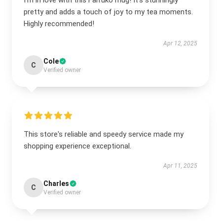
I’m in love with this Farruko mug! It’s stunningly
pretty and adds a touch of joy to my tea moments.
Highly recommended!
Apr 12, 2025
Cole
C
Verified owner
This store's reliable and speedy service made my
shopping experience exceptional.
Apr 11, 2025
Charles
C
Verified owner