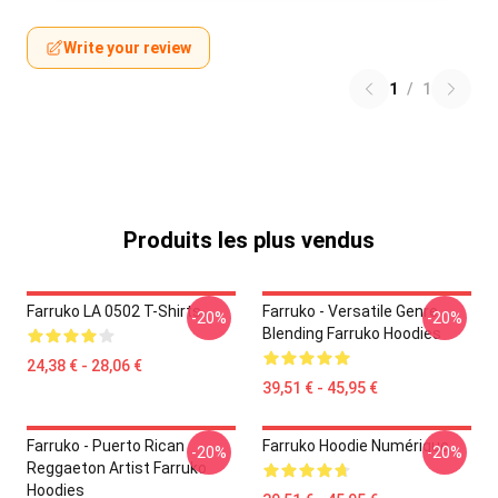
Write your review
1
/
1
Produits les plus vendus
Farruko LA 0502 T-Shirts
Farruko - Versatile Genre
-20%
-20%
Blending Farruko Hoodies
24,38 € - 28,06 €
39,51 € - 45,95 €
Farruko - Puerto Rican
Farruko Hoodie Numérique
-20%
-20%
Reggaeton Artist Farruko
Hoodies