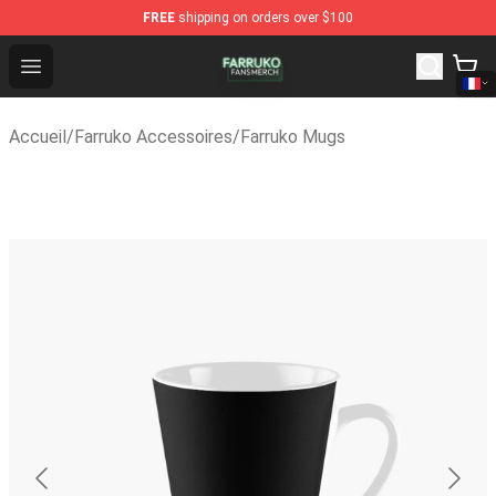
FREE
shipping on orders over $100
Farruko Shop - Official Farruko Merchandise Store
Open menu
Accueil
/
Farruko Accessoires
/
Farruko Mugs