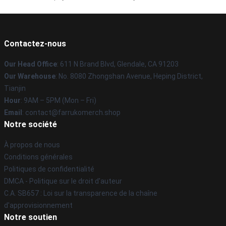
Contactez-nous
Our Head Office
: 611 N Brand Blvd, Glendale, CA 91203
Our Warehouse
: No. 8080 Zhongshan Avenue, Heping District,
Tianjin
Hour
: 9AM – 5PM (Mon – Fri)
Email
: contact@farrukomerch.shop
Notre société
À propos de nous
Conditions générales
Politiques de confidentialité
DMCA - Politique sur le droit d'auteur
C.A. SB657 : Loi sur la transparence de la chaîne
d'approvisionnement
Notre soutien