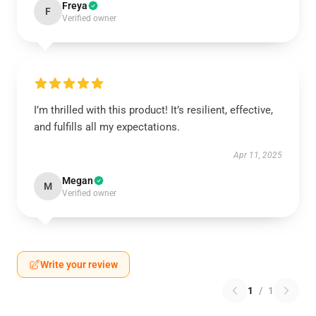
Freya
F
Verified owner
I’m thrilled with this product! It’s resilient, effective,
and fulfills all my expectations.
Apr 11, 2025
Megan
M
Verified owner
Write your review
1
/
1