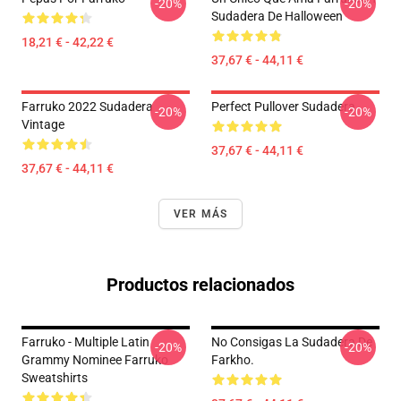
-20%
-20%
Sudadera De Halloween
18,21 € - 42,22 €
37,67 € - 44,11 €
Farruko 2022 Sudadera
Perfect Pullover Sudadera
-20%
-20%
Vintage
37,67 € - 44,11 €
37,67 € - 44,11 €
VER MÁS
Productos relacionados
Farruko - Multiple Latin
No Consigas La Sudadera De
-20%
-20%
Grammy Nominee Farruko
Farkho.
Sweatshirts