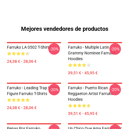
Mejores vendedores de productos
Farruko LA 0502 T-Shirts
Farruko - Multiple Latin
-20%
-20%
Grammy Nominee Farruko
Hoodies
24,38 € - 28,06 €
39,51 € - 45,95 €
Farruko - Leading Trap Latino
Farruko - Puerto Rican
-20%
-20%
Figure Farruko T-Shirts
Reggaeton Artist Farruko
Hoodies
24,38 € - 28,06 €
39,51 € - 45,95 €
Pepas Por Farruko
Un Chico Que Ama Farrukoo Y