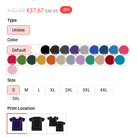
€47.09
€37.67
-20%
$40.95
Type
Unisex
Color
Default
Size
S
M
L
XL
2XL
3XL
4XL
5XL
Print Location