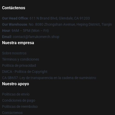
Contáctenos
Our Head Office
: 611 N Brand Blvd, Glendale, CA 91203
Our Warehouse
: No. 8080 Zhongshan Avenue, Heping District, Tianjin
Hour
: 9AM – 5PM (Mon – Fri)
Email
: contact@farrukomerch.shop
Nuestra empresa
Sobre nosotros
Términos y condiciones
Política de privacidad
DMCA - Política de Copyright
CA SB657: Ley de transparencia en la cadena de suministro
Nuestro apoyo
Políticas de envío
Condiciones de pago
Políticas de reembolso
Contáctenos