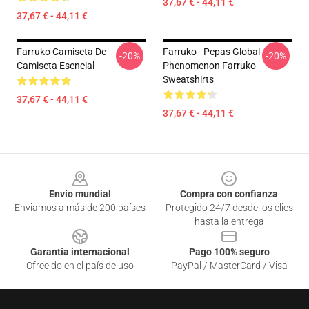
37,67 € - 44,11 €
37,67 € - 44,11 €
Farruko Camiseta De
Farruko - Pepas Global
-20%
-20%
Camiseta Esencial
Phenomenon Farruko
Sweatshirts
37,67 € - 44,11 €
37,67 € - 44,11 €
Footer
Envío mundial
Compra con confianza
Enviamos a más de 200 países
Protegido 24/7 desde los clics
hasta la entrega
Garantía internacional
Pago 100% seguro
Ofrecido en el país de uso
PayPal / MasterCard / Visa