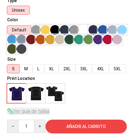
Type
Unisex
Color
Default
Size
S
M
L
XL
2XL
3XL
4XL
5XL
Print Location
Ver guía de tallas
Quantity
AÑADIR AL CARRITO