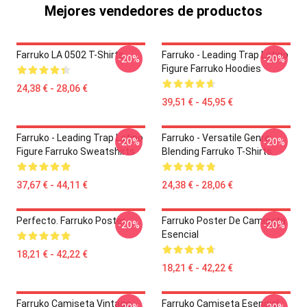
Mejores vendedores de productos
Farruko LA 0502 T-Shirts
Farruko - Leading Trap Latino
-20%
-20%
Figure Farruko Hoodies
24,38 € - 28,06 €
39,51 € - 45,95 €
Farruko - Leading Trap Latino
Farruko - Versatile Genre
-20%
-20%
Figure Farruko Sweatshirts
Blending Farruko T-Shirts
37,67 € - 44,11 €
24,38 € - 28,06 €
Perfecto. Farruko Poster
Farruko Poster De Camiseta
-20%
-20%
Esencial
18,21 € - 42,22 €
18,21 € - 42,22 €
Farruko Camiseta Vintage
Farruko Camiseta Esencial