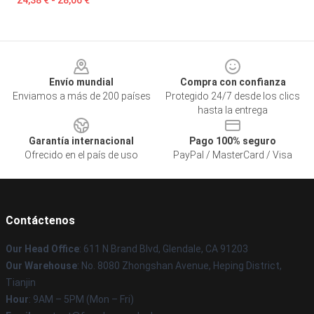
24,38 € - 28,06 €
Footer
Envío mundial
Compra con confianza
Enviamos a más de 200 países
Protegido 24/7 desde los clics
hasta la entrega
Garantía internacional
Pago 100% seguro
Ofrecido en el país de uso
PayPal / MasterCard / Visa
Contáctenos
Our Head Office
: 611 N Brand Blvd, Glendale, CA 91203
Our Warehouse
: No. 8080 Zhongshan Avenue, Heping District,
Tianjin
Hour
: 9AM – 5PM (Mon – Fri)