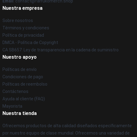
Email
: contact@farrukomerch.shop
Nuestra empresa
Sobre nosotros
Términos y condiciones
Política de privacidad
DMCA - Política de Copyright
CA SB657: Ley de transparencia en la cadena de suministro
Nuestro apoyo
Políticas de envío
Condiciones de pago
Políticas de reembolso
Contáctenos
Ayuda al cliente (FAQ)
Mayorista
Nuestra tienda
Ofrecemos productos de alta calidad diseñados específicamente
por nuestro equipo de clase mundial. Ofrecemos una variedad de