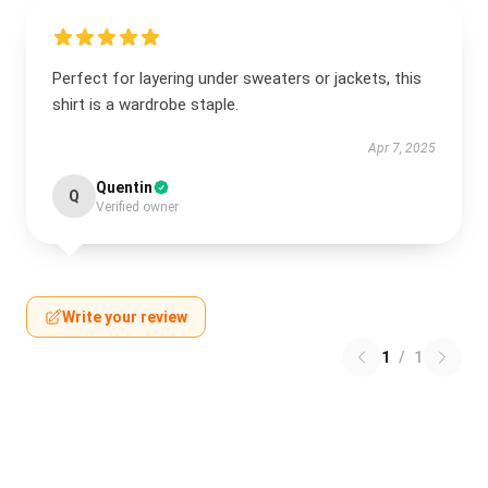
Perfect for layering under sweaters or jackets, this
shirt is a wardrobe staple.
Apr 7, 2025
Quentin
Q
Verified owner
Write your review
1
/
1