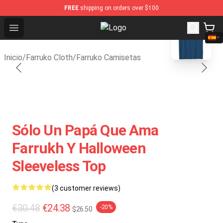
FREE
shipping on orders over $100
blank template
Open menu
Farruko Shop - Official Farruko Me
Inicio
/
Farruko Cloth
/
Farruko Camisetas
Sólo Un Papá Que Ama
Farrukh Y Halloween
Sleeveless Top
(3 customer reviews)
€30.48
€24.38
-20%
$26.50