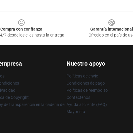
Compra con confianza
Garantía internacional
4/7 desde los clics hasta la entrega
Ofrecido en el país de us
 empresa
Nuestro apoyo
ros
Políticas de envío
ondiciones
Condiciones de pago
rivacidad
Políticas de reembolso
ica de Copyright
Contáctenos
y de transparencia en la cadena de
Ayuda al cliente (FAQ)
Mayorista