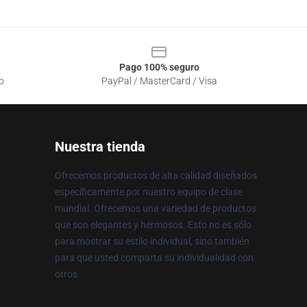
Pago 100% seguro
o
PayPal / MasterCard / Visa
Nuestra tienda
Ofrecemos productos de alta calidad diseñados
específicamente por nuestro equipo de clase
mundial. Ofrecemos una variedad de productos
que son elegantes y hermosos. Esto no es sólo
para mostrar su estilo individual, sino también
para que usted comparta su individualidad con
otros.