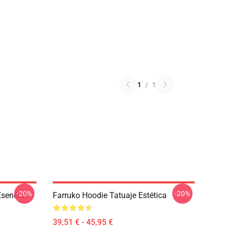
1
/
1
-20%
-20%
sencial
Farruko Hoodie Tatuaje Estética
39,51 € - 45,95 €