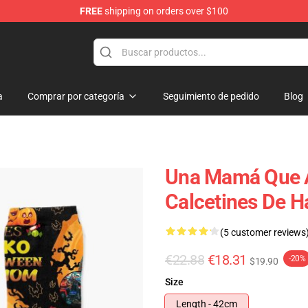
FREE
shipping on orders over $100
a
Comprar por categoría
Seguimiento de pedido
Blog
Una Mamá Que 
Calcetines De H
(5 customer reviews
€22.88
€18.31
-20%
$19.90
Size
Length - 42cm