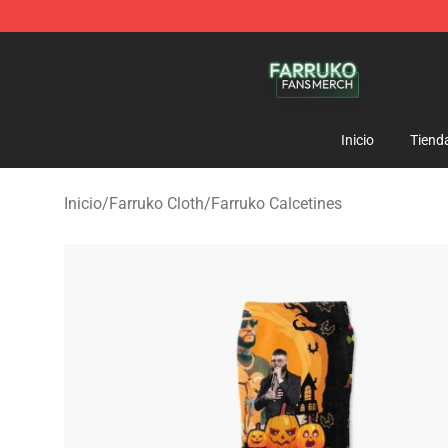
Farruko Shop - Official Farruko Merchandise Store
Inicio
Tiend
Inicio
/
Farruko Cloth
/
Farruko Calcetines