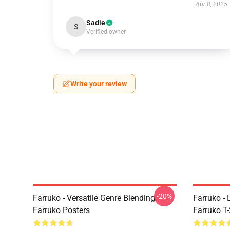
Apr 8, 2025
Sadie
S
Verified owner
Write your review
-20%
Farruko - Versatile Genre Blending
Farruko - 
Farruko Posters
Farruko T-