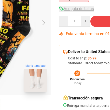
Ver guía de tallas
Quantity
Esta venta termina en
01
Deliver to United States
Cost to ship:
$6.99
Standard - Order today to g
blank template
Production
Today
Transacción segura
Entrega mundial a tu puerta