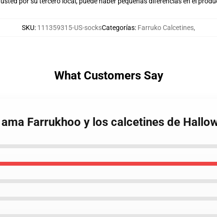
usted por su tercero local, puede haber pequeñas diferencias en el produ
SKU
:
111359315-US-socks
Categorías
:
Farruko Calcetines
,
What Customers Say
ama Farrukhoo y los calcetines de Hallo