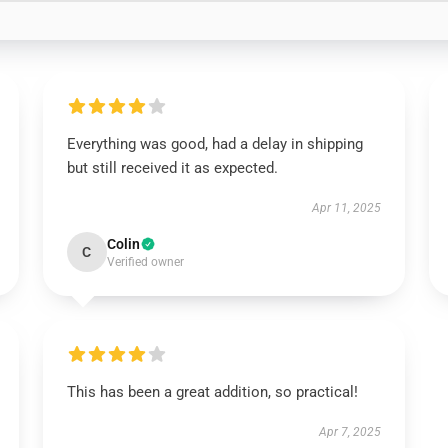
Everything was good, had a delay in shipping
but still received it as expected.
Apr 11, 2025
Colin
C
Verified owner
This has been a great addition, so practical!
Apr 7, 2025