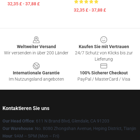
32,35 £ - 37,88 £
32,35 £ - 37,88 £
Footer
Weltweiter Versand
Kaufen Sie mit Vertrauen
Wir versenden in über 200 Länder
24/7 Schutz von Klicks bis zur
Lieferung
Internationale Garantie
100% Sicherer Checkout
Im Nutzungsland angeboten
PayPal / MasterCard / Visa
Kontaktieren Sie uns
Our Head Office
: 611 N Brand Blvd, Glendale, CA 91203
Our Warehouse
: No. 8080 Zhongshan Avenue, Heping District, Tianjin
Hour
: 9AM – 5PM (Mon – Fri)