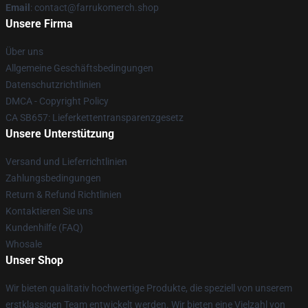
Email
: contact@farrukomerch.shop
Unsere Firma
Über uns
Allgemeine Geschäftsbedingungen
Datenschutzrichtlinien
DMCA - Copyright Policy
CA SB657: Lieferkettentransparenzgesetz
Unsere Unterstützung
Versand und Lieferrichtlinien
Zahlungsbedingungen
Return & Refund Richtlinien
Kontaktieren Sie uns
Kundenhilfe (FAQ)
Whosale
Unser Shop
Wir bieten qualitativ hochwertige Produkte, die speziell von unserem
erstklassigen Team entwickelt werden. Wir bieten eine Vielzahl von