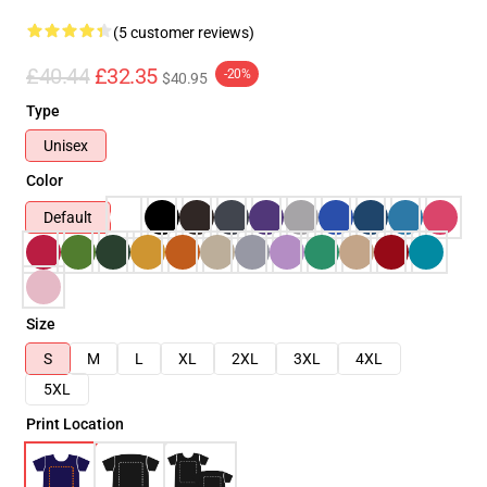
(5 customer reviews)
£40.44
£32.35
-20%
$40.95
Type
Unisex
Color
Default
Size
S
M
L
XL
2XL
3XL
4XL
5XL
Print Location