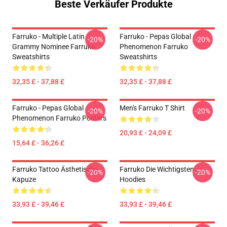
Beste Verkäufer Produkte
Farruko - Multiple Latin
Farruko - Pepas Global
-20%
-20%
Grammy Nominee Farruko
Phenomenon Farruko
Sweatshirts
Sweatshirts
32,35 £ - 37,88 £
32,35 £ - 37,88 £
Farruko - Pepas Global
Men's Farruko T Shirt
-20%
-20%
Phenomenon Farruko Posters
20,93 £ - 24,09 £
15,64 £ - 36,26 £
Farruko Tattoo Ästhetische
Farruko Die Wichtigsten
-20%
-20%
Kapuze
Hoodies
33,93 £ - 39,46 £
33,93 £ - 39,46 £