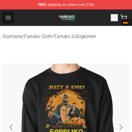
FREE
shipping on orders over $100
Farruko Shop - Official Farruko Merchandise Store
Open menu
Startseite
/
Farruko Cloth
/
Farruko Süßigkeiten