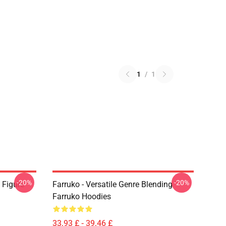
1
/
1
-20%
-20%
 Figure
Farruko - Versatile Genre Blending
Farruko Hoodies
33,93 £ - 39,46 £