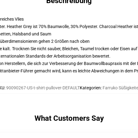
Beschreibung
eiches Vlies
er. Heather Grey ist 70% Baumwolle, 30% Polyester. Charcoal Heather i
hetten, Halsband und Saum
d überdimensionieren gehen 2 Größen nach oben
alt. Trocknen Sie nicht sauber, Bleichen, Taumel trocken oder Eisen au
nternationalen Standards der Arbeitsorganisation bewertet.
n Herstellern, die sich zur Verbesserung der Baumwollbaupraxis mit der Be
 Drittanbieter-Führer gemacht wird, kann es leichte Abweichungen in dem P
KU
:
90090267-US-t-shirt-pullover-DEFAULT
Kategorien
:
Farruko Süßigkeit
What Customers Say