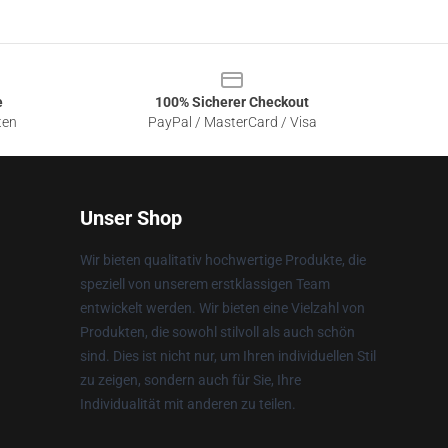
e
100% Sicherer Checkout
ten
PayPal / MasterCard / Visa
Unser Shop
Wir bieten qualitativ hochwertige Produkte, die
speziell von unserem erstklassigen Team
entwickelt werden. Wir bieten eine Vielzahl von
Produkten, die sowohl stilvoll als auch schön
sind. Dies ist nicht nur, um Ihren individuellen Stil
zu zeigen, sondern auch für Sie, Ihre
Individualität mit anderen zu teilen.