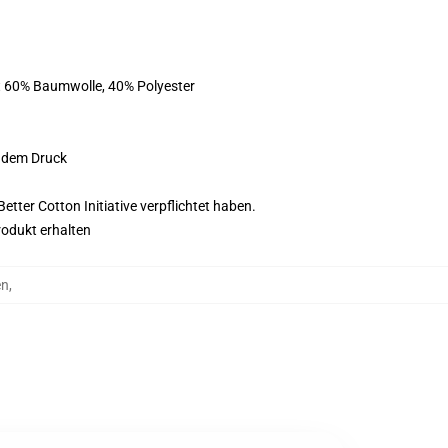
st 60% Baumwolle, 40% Polyester
f dem Druck
tter Cotton Initiative verpflichtet haben.
rodukt erhalten
en
,