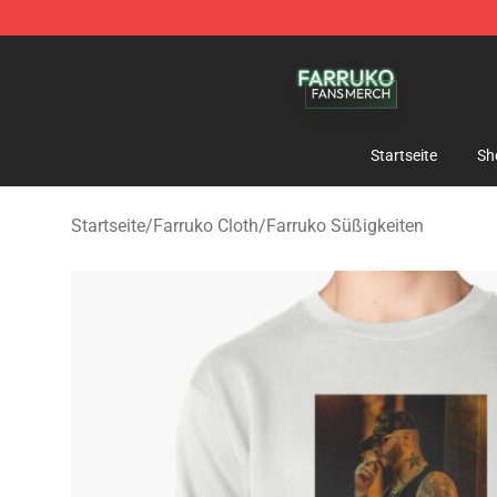
Farruko Shop - Official Farruko Merchandise Store
Startseite
Sh
Startseite
/
Farruko Cloth
/
Farruko Süßigkeiten