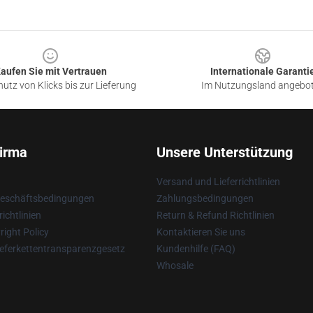
aufen Sie mit Vertrauen
Internationale Garanti
utz von Klicks bis zur Lieferung
Im Nutzungsland angebo
irma
Unsere Unterstützung
Versand und Lieferrichtlinien
Geschäftsbedingungen
Zahlungsbedingungen
ichtlinien
Return & Refund Richtlinien
ight Policy
Kontaktieren Sie uns
eferkettentransparenzgesetz
Kundenhilfe (FAQ)
Whosale