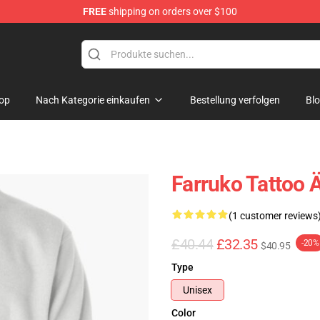
FREE
shipping on orders over $100
op
Nach Kategorie einkaufen
Bestellung verfolgen
Bl
Farruko Tattoo 
(1 customer reviews
£40.44
£32.35
-20%
$40.95
Type
Unisex
Color