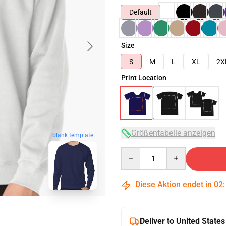
Default
Size
S
M
L
XL
2X
Print Location
Größentabelle anzeigen
blank template
Quantity
Diese Aktion endet in
02
Deliver to United States