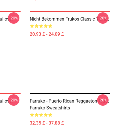
-20%
-20%
ullover
Nicht Bekommen Frukos Classic T-Shirt
20,93 £ - 24,09 £
-20%
-20%
ullover
Farruko - Puerto Rican Reggaeton Artist
Farruko Sweatshirts
32,35 £ - 37,88 £