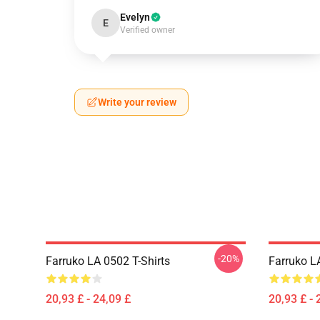
Evelyn
E
Verified owner
Write your review
-20%
Farruko LA 0502 T-Shirts
Farruko L
20,93 £ - 24,09 £
20,93 £ - 