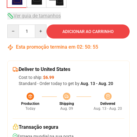
Ver guia de tamanhos
Quantity
ADICIONAR AO CARRINHO
Esta promoção termina em
02
:
50
:
54
Deliver to United States
Cost to ship:
$6.99
Standard - Order today to get by
Aug. 13 - Aug. 20
Production
Shipping
Delivered
Today
Aug. 09
Aug. 13 - Aug. 20
Transação segura
Entrega mundial na sua porta