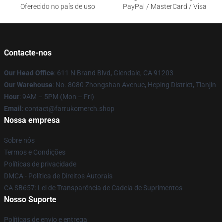
Oferecido no país de uso
PayPal / MasterCard / Visa
Contacte-nos
Our Head Office
: 611 N Brand Blvd, Glendale, CA 91203
Our Warehouse
: No. 8080 Zhongshan Avenue, Heping District, Tianjin
Hour
: 9AM – 5PM (Mon – Fri)
Email
: contact@farrukomerch.shop
Nossa empresa
Sobre nós
Termos e Condições
Políticas de privacidade
DMCA - Política de Direitos Autorais
CA SB657: Lei de Transparência de Cadeia de Suprimentos
Nosso Suporte
Políticas de envio e entrega