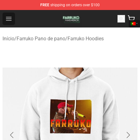
FREE
shipping on orders over $100
Farruko Shop - Official Farruko Merchandise Store
Open menu
Início
/
Farruko Pano de pano
/
Farruko Hoodies