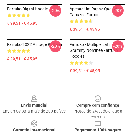
Farruko Digital Hoodie
Apenas Um Rapaz Que Adora
-20%
-20%
Capuzes Farooq
€ 39,51 - € 45,95
€ 39,51 - € 45,95
Farruko 2022 Vintage Pullover
Farruko - Multiple Latin
-20%
-20%
Grammy Nominee Farruko
Hoodies
€ 39,51 - € 45,95
€ 39,51 - € 45,95
Footer
Envio mundial
Compre com confiança
Enviamos para mais de 200 países
Protegido 24/7, do clique à
entrega
Garantia internacional
Pagamento 100% seguro