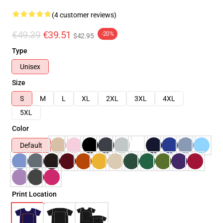
(4 customer reviews)
€49.39
€39.51
-20%
$42.95
Type
Unisex
Size
S
M
L
XL
2XL
3XL
4XL
5XL
Color
Default
Print Location