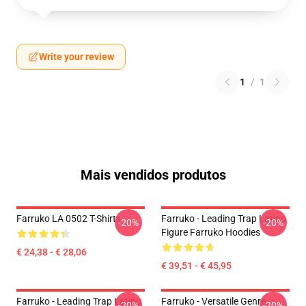
Write your review
1
/
1
Mais vendidos produtos
Farruko LA 0502 T-Shirts
Farruko - Leading Trap Latino
-20%
-20%
Figure Farruko Hoodies
€ 24,38 - € 28,06
€ 39,51 - € 45,95
Farruko - Leading Trap Latino
Farruko - Versatile Genre
-20%
-20%