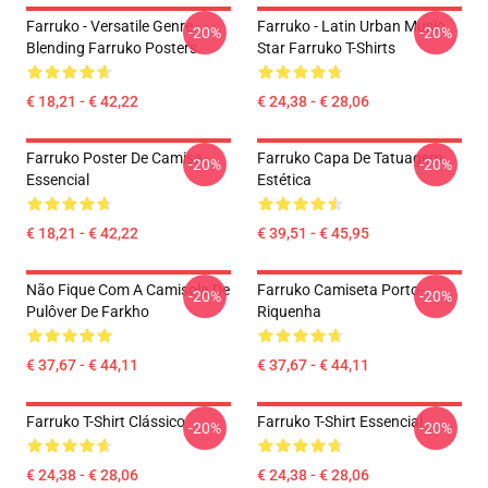
Farruko - Versatile Genre
Farruko - Latin Urban Music
-20%
-20%
Blending Farruko Posters
Star Farruko T-Shirts
€ 18,21 - € 42,22
€ 24,38 - € 28,06
Farruko Poster De Camisa
Farruko Capa De Tatuagem
-20%
-20%
Essencial
Estética
€ 18,21 - € 42,22
€ 39,51 - € 45,95
Não Fique Com A Camisola De
Farruko Camiseta Porto-
-20%
-20%
Pulôver De Farkho
Riquenha
€ 37,67 - € 44,11
€ 37,67 - € 44,11
Farruko T-Shirt Clássico
Farruko T-Shirt Essencial
-20%
-20%
€ 24,38 - € 28,06
€ 24,38 - € 28,06