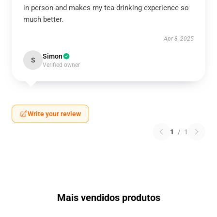
in person and makes my tea-drinking experience so
much better.
Apr 8, 2025
Simon
S
Verified owner
Write your review
1
/
1
Mais vendidos produtos