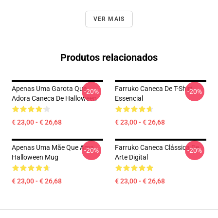
VER MAIS
Produtos relacionados
Apenas Uma Garota Que
Farruko Caneca De T-Shirt
-20%
-20%
Adora Caneca De Halloween
Essencial
€ 23,00 - € 26,68
€ 23,00 - € 26,68
Apenas Uma Mãe Que Ama
Farruko Caneca Clássica De
-20%
-20%
Halloween Mug
Arte Digital
€ 23,00 - € 26,68
€ 23,00 - € 26,68
Footer