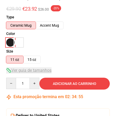
€29.90
€23.92
-20%
$26.00
Type
Ceramic Mug
Accent Mug
Color
Size
11 oz
15 oz
Ver guia de tamanhos
Quantity
ADICIONAR AO CARRINHO
Esta promoção termina em
02
:
34
:
55
Deliver to United States