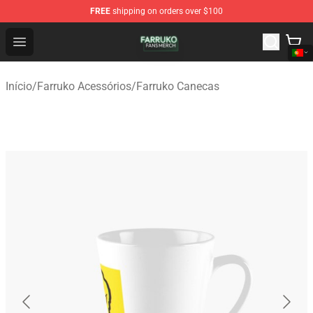
FREE
shipping on orders over $100
Farruko Shop - Official Farruko Merchandise Store
Open menu
Início
/
Farruko Acessórios
/
Farruko Canecas