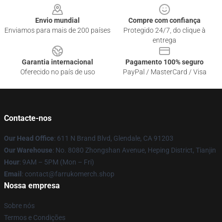
Envio mundial
Compre com confiança
Enviamos para mais de 200 países
Protegido 24/7, do clique à
entrega
Garantia internacional
Pagamento 100% seguro
Oferecido no país de uso
PayPal / MasterCard / Visa
Contacte-nos
Our Head Office
: 611 N Brand Blvd, Glendale, CA 91203
Our Warehouse
: No. 8080 Zhongshan Avenue, Heping District, Tianjin
Hour
: 9AM – 5PM (Mon – Fri)
Email
: contact@farrukomerch.shop
Nossa empresa
Sobre nós
Termos e Condições