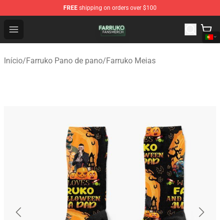
FREE
shipping on orders over $100
Farruko Shop - Official Farruko Merchandise Store
Open menu
Início
/
Farruko Pano de pano
/
Farruko Meias