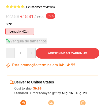
(1 customer reviews)
€22.88
€18.31
-20%
$19.90
Size
Length - 42cm
Ver guia de tamanhos
Quantity
ADICIONAR AO CARRINHO
Esta promoção termina em
04
:
14
:
55
Deliver to United States
Cost to ship:
$6.99
Standard - Order today to get by
Aug. 16 - Aug. 23