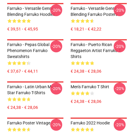
Farruko - Versatile Genre
Farruko - Versatile Genre
-20%
-20%
Blending Farruko Hoodies
Blending Farruko Posters
€ 39,51 - € 45,95
€ 18,21 - € 42,22
Farruko - Pepas Global
Farruko - Puerto Rican
-20%
-20%
Phenomenon Farruko
Reggaeton Artist Farruko T-
Sweatshirts
Shirts
€ 37,67 - € 44,11
€ 24,38 - € 28,06
Farruko - Latin Urban Music
Men's Farruko T Shirt
-20%
-20%
Star Farruko T-Shirts
€ 24,38 - € 28,06
€ 24,38 - € 28,06
Farruko Poster Vintage
Farruko 2022 Hoodie
-20%
-20%