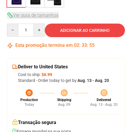
Ver guia de tamanhos
Quantity
ADICIONAR AO CARRINHO
Esta promoção termina em
02
:
33
:
54
Deliver to United States
Cost to ship:
$6.99
Standard - Order today to get by
Aug. 13 - Aug. 20
Production
Shipping
Delivered
Today
Aug. 09
Aug. 13 - Aug. 20
Transação segura
Entrega mundial na sua porta