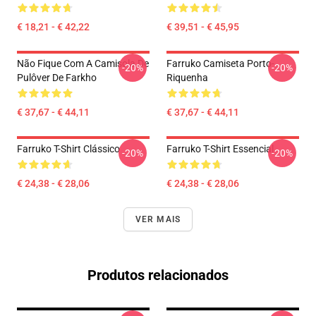
€ 18,21 - € 42,22
€ 39,51 - € 45,95
Não Fique Com A Camisola De
Farruko Camiseta Porto-
-20%
-20%
Pulôver De Farkho
Riquenha
€ 37,67 - € 44,11
€ 37,67 - € 44,11
Farruko T-Shirt Clássico
Farruko T-Shirt Essencial
-20%
-20%
€ 24,38 - € 28,06
€ 24,38 - € 28,06
VER MAIS
Produtos relacionados