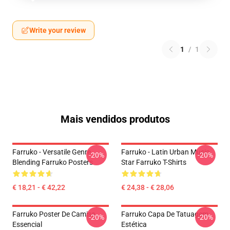
Write your review
1
/
1
Mais vendidos produtos
Farruko - Versatile Genre
Farruko - Latin Urban Music
-20%
-20%
Blending Farruko Posters
Star Farruko T-Shirts
€ 18,21 - € 42,22
€ 24,38 - € 28,06
Farruko Poster De Camisa
Farruko Capa De Tatuagem
-20%
-20%
Essencial
Estética