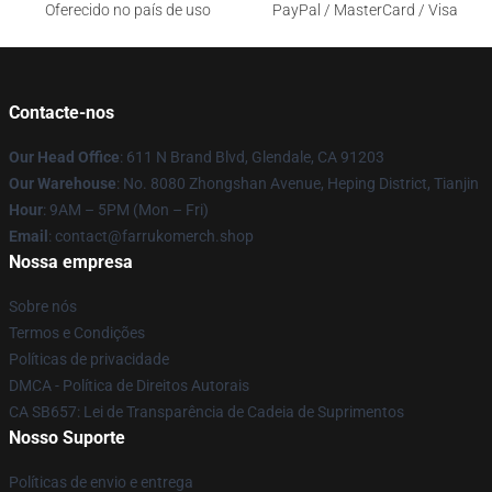
Oferecido no país de uso
PayPal / MasterCard / Visa
Contacte-nos
Our Head Office
: 611 N Brand Blvd, Glendale, CA 91203
Our Warehouse
: No. 8080 Zhongshan Avenue, Heping District, Tianjin
Hour
: 9AM – 5PM (Mon – Fri)
Email
: contact@farrukomerch.shop
Nossa empresa
Sobre nós
Termos e Condições
Políticas de privacidade
DMCA - Política de Direitos Autorais
CA SB657: Lei de Transparência de Cadeia de Suprimentos
Nosso Suporte
Políticas de envio e entrega