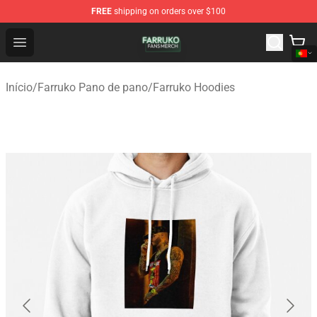
FREE
shipping on orders over $100
Farruko Shop - Official Farruko Merchandise Store
Open menu
Início
/
Farruko Pano de pano
/
Farruko Hoodies