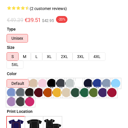
(2 customer reviews)
€49.39
€39.51
-20%
$42.95
Type
Unisex
Size
S
M
L
XL
2XL
3XL
4XL
5XL
Color
Default
Print Location