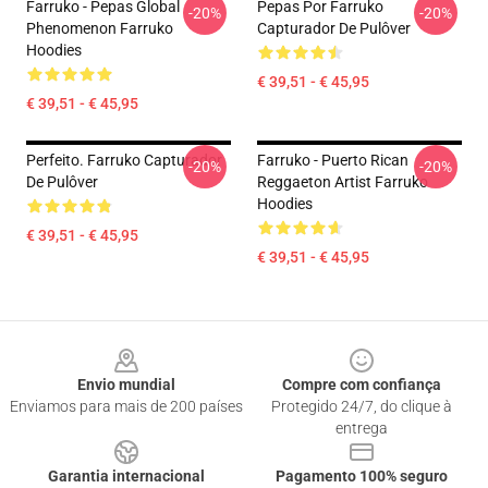
Farruko - Pepas Global
Pepas Por Farruko
-20%
-20%
Phenomenon Farruko
Capturador De Pulôver
Hoodies
€ 39,51 - € 45,95
€ 39,51 - € 45,95
Perfeito. Farruko Capturador
Farruko - Puerto Rican
-20%
-20%
De Pulôver
Reggaeton Artist Farruko
Hoodies
€ 39,51 - € 45,95
€ 39,51 - € 45,95
Footer
Envio mundial
Compre com confiança
Enviamos para mais de 200 países
Protegido 24/7, do clique à
entrega
Garantia internacional
Pagamento 100% seguro