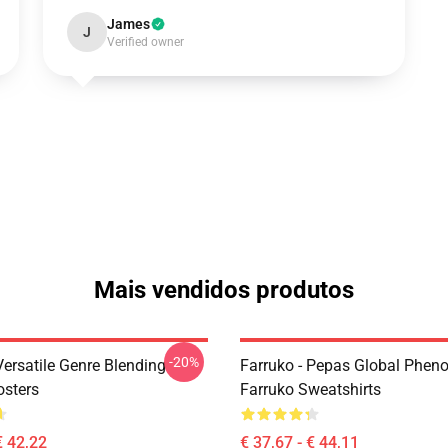
James
J
Verified owner
Mais vendidos produtos
-20%
Versatile Genre Blending
Farruko - Pepas Global Phe
osters
Farruko Sweatshirts
€ 42,22
€ 37,67 - € 44,11