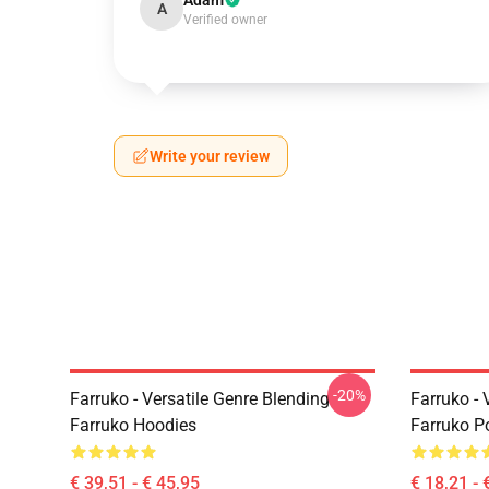
Adam
A
Verified owner
Write your review
-20%
Farruko - Versatile Genre Blending
Farruko - 
Farruko Hoodies
Farruko P
€ 39,51 - € 45,95
€ 18,21 - 