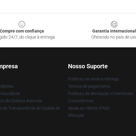
Compre com confiança
Garantia internacional
gido 24/7, do clique à entrega
Oferecido no país de us
mpresa
Nosso Suporte
Políticas de envio e entrega
ndições
Termos de pagamento
privacidade
Políticas de devolução e reembolso
ca de Direitos Autorais
Contacte-nos
i de Transparência de Cadeia de
Ajuda ao cliente (FAQ)
Whosale