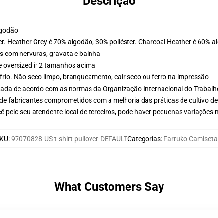
Descrição
lgodão
er. Heather Grey é 70% algodão, 30% poliéster. Charcoal Heather é 60% a
s com nervuras, gravata e bainha
e oversized ir 2 tamanhos acima
frio. Não seco limpo, branqueamento, cair seco ou ferro na impressão
aliada de acordo com as normas da Organização Internacional do Trabalh
de fabricantes comprometidos com a melhoria das práticas de cultivo de
ê pelo seu atendente local de terceiros, pode haver pequenas variações 
KU
:
97070828-US-t-shirt-pullover-DEFAULT
Categorias
:
Farruko Camiseta
What Customers Say