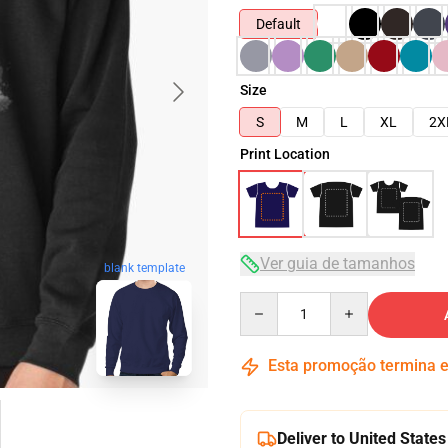
Default
Size
S
M
L
XL
2X
Print Location
Ver guia de tamanhos
blank template
Quantity
Esta promoção termina
Deliver to United States