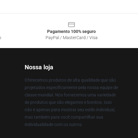
Pagamento 100% seguro
o
PayPal / MasterCard / Visa
Nossa loja
Oferecemos produtos de alta qualidade que são
projetados especificamente pela nossa equipe de
classe mundial. Nós fornecemos uma variedade
de produtos que são elegantes e bonitos. Isso
não é apenas para mostrar seu estilo individual,
mas também para você compartilhar sua
individualidade com os outros.