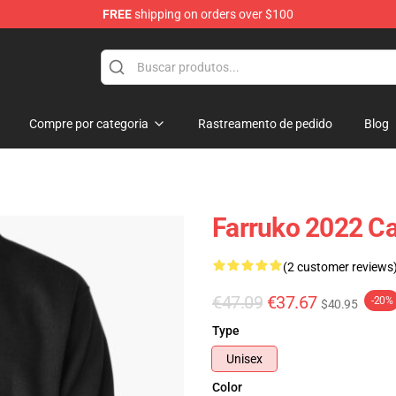
FREE
shipping on orders over $100
Compre por categoria
Rastreamento de pedido
Blog
Farruko 2022 C
(2 customer reviews
€47.09
€37.67
-20%
$40.95
Type
Unisex
Color