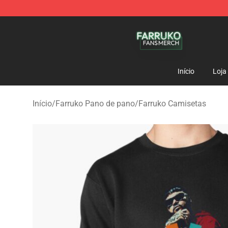
Farruko Shop - Official Farruko Merchandise Store
Início
Loja
Início
/
Farruko Pano de pano
/
Farruko Camisetas