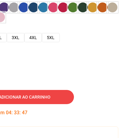
L
3XL
4XL
5XL
ADICIONAR AO CARRINHO
 em
04
:
33
:
46