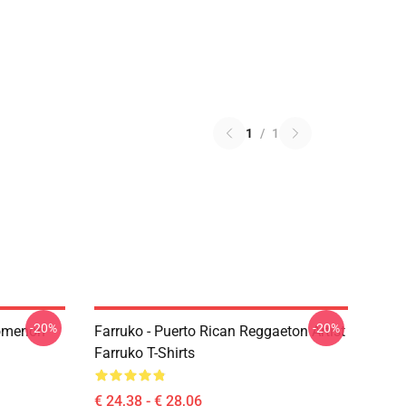
1
/
1
-20%
-20%
nomenon
Farruko - Puerto Rican Reggaeton Artist
Farruko T-Shirts
€ 24,38 - € 28,06